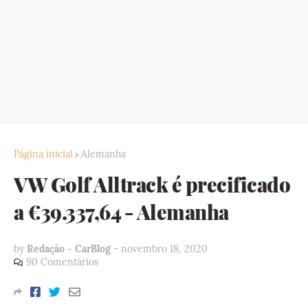
Página inicial
Alemanha
VW Golf Alltrack é precificado
a €39.337,64 - Alemanha
by
Redação - CarBlog
-
novembro 18, 2020
90 Comentários