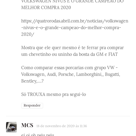
VOLKSWAGEN NIVUS É O GRANDE CAMPEÃO DO
MELHOR COMPRA 2020
https://quatrorodas.abril.com.br/noticias/volkswagen
-nivus-e-o-grande-campeao-do-melhor-compra-
2020/
Mostra que ele quer mesmo é te ferrar pra comprar
um chevetinho ou uninho da bosta da GM e FIAT
Como comparar essas porcarias com grupo VW -
Volkswagen, Audi, Porsche, Lamborghini,, Bugatti,
Bentley,….?
Só TROUXA mesmo pra segui-lo
Responder
MCS
18 de novembro de 2020 às 11:36
ei oi oh psiu psiu…