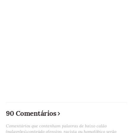
90 Comentários
Comentários que contenham palavras de baixo calão
(palavrões),conteúdo ofensivo, racista ou homofóbico serão