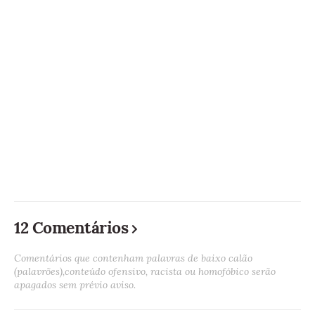
12 Comentários
Comentários que contenham palavras de baixo calão
(palavrões),conteúdo ofensivo, racista ou homofóbico serão
apagados sem prévio aviso.