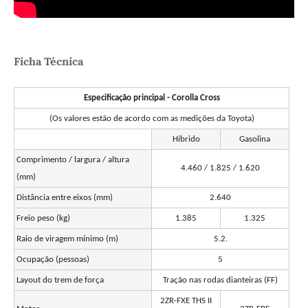
Ficha Técnica
Especificação principal - Corolla Cross
(Os valores estão de acordo com as medições da Toyota)
Híbrido
Gasolina
Comprimento / largura / altura
4.460 / 1.825 / 1.620
(mm)
Distância entre eixos (mm)
2.640
Freio peso (kg)
1.385
1.325
Raio de viragem mínimo (m)
5.2.
Ocupação (pessoas)
5
Layout do trem de força
Tração nas rodas dianteiras (FF)
2ZR-FXE THS II