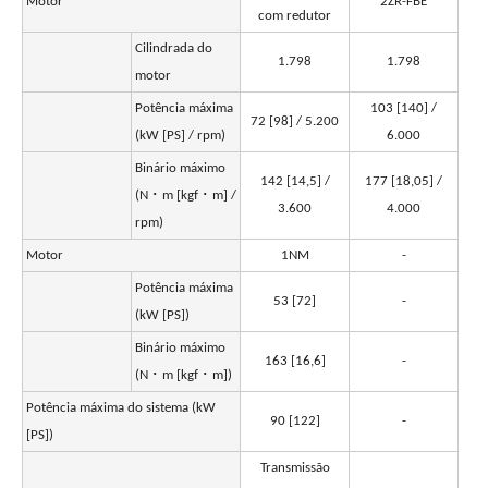
Motor
2ZR-FBE
com redutor
Cilindrada do
1.798
1.798
motor
Potência máxima
103 [140] /
72 [98] / 5.200
(kW [PS] / rpm)
6.000
Binário máximo
142 [14,5] /
177 [18,05] /
(N ･ m [kgf ･ m] /
3.600
4.000
rpm)
Motor
1NM
-
Potência máxima
53 [72]
-
(kW [PS])
Binário máximo
163 [16,6]
-
(N ･ m [kgf ･ m])
Potência máxima do sistema (kW
90 [122]
-
[PS])
Transmissão