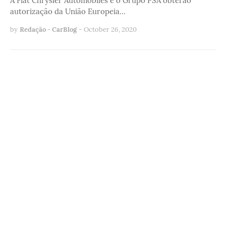
A Fiat Chrysler Automobiles e o Grupo PSA obterão
autorização da União Europeia…
by
Redação - CarBlog
-
October 26, 2020