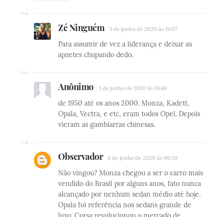
Zé Ninguém
3 de junho de 2020 às 19:07
Para assumir de vez a liderança e deixar as
apzetes chupando dedo.
Anônimo
3 de junho de 2020 às 19:46
de 1950 até os anos 2000. Monza, Kadett,
Opala, Vectra, e etc, eram todos Opel. Depois
vieram as gambiarras chinesas.
Observador
4 de junho de 2020 às 06:59
Não vingou? Monza chegou a ser o carro mais
vendido do Brasil por alguns anos, fato nunca
alcançado por nenhum sedan médio até hoje.
Opala foi referência nos sedans grande de
luxo. Corsa revolucionou o mercado de