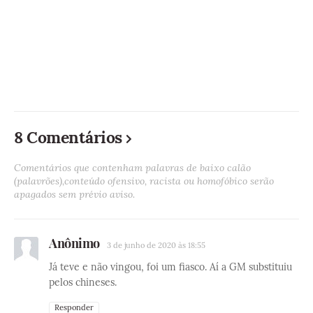
8 Comentários
Comentários que contenham palavras de baixo calão
(palavrões),conteúdo ofensivo, racista ou homofóbico serão
apagados sem prévio aviso.
Anônimo
3 de junho de 2020 às 18:55
Já teve e não vingou, foi um fiasco. Aí a GM substituiu
pelos chineses.
Responder