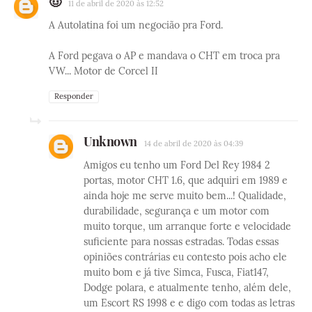
🤠
11 de abril de 2020 às 12:52
A Autolatina foi um negocião pra Ford.
A Ford pegava o AP e mandava o CHT em troca pra
VW... Motor de Corcel II
Responder
Unknown
14 de abril de 2020 às 04:39
Amigos eu tenho um Ford Del Rey 1984 2
portas, motor CHT 1.6, que adquiri em 1989 e
ainda hoje me serve muito bem...! Qualidade,
durabilidade, segurança e um motor com
muito torque, um arranque forte e velocidade
suficiente para nossas estradas. Todas essas
opiniões contrárias eu contesto pois acho ele
muito bom e já tive Simca, Fusca, Fiat147,
Dodge polara, e atualmente tenho, além dele,
um Escort RS 1998 e e digo com todas as letras