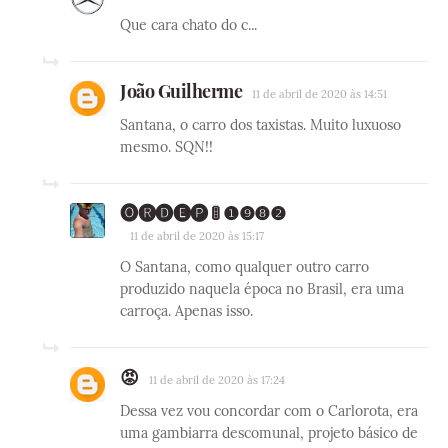
Que cara chato do c...
João Guilherme
11 de abril de 2020 às 14:51
Santana, o carro dos taxistas. Muito luxuoso
mesmo. SQN!!
🅞🅡🅓🅔🅟 🚦 ❶❾❽❷
11 de abril de 2020 às 15:17
O Santana, como qualquer outro carro
produzido naquela época no Brasil, era uma
carroça. Apenas isso.
😡
11 de abril de 2020 às 17:24
Dessa vez vou concordar com o Carlorota, era
uma gambiarra descomunal, projeto básico de