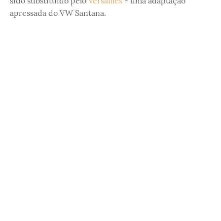
sido substituído pelo
Versailles
- uma adaptação
apressada do VW Santana.