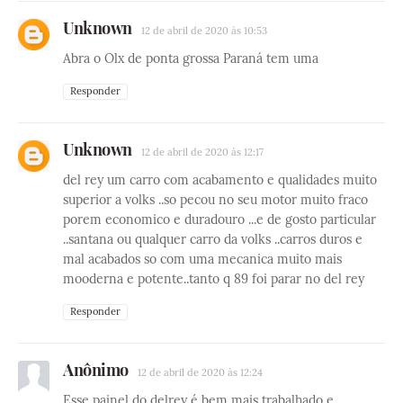
Unknown
12 de abril de 2020 às 10:53
Abra o Olx de ponta grossa Paraná tem uma
Responder
Unknown
12 de abril de 2020 às 12:17
del rey um carro com acabamento e qualidades muito
superior a volks ..so pecou no seu motor muito fraco
porem economico e duradouro ...e de gosto particular
..santana ou qualquer carro da volks ..carros duros e
mal acabados so com uma mecanica muito mais
mooderna e potente..tanto q 89 foi parar no del rey
Responder
Anônimo
12 de abril de 2020 às 12:24
Esse painel do delrey é bem mais trabalhado e