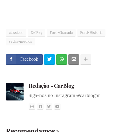
classicos
DelRey
Ford-Granada
Ford-Historia
sedas-medios
Facebook
Redação - CarBlog
Siga-nos no Instagram @carblogbr
Recomendamos