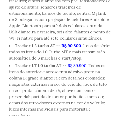
traseiros; cintos dianteiros com pré-tensionadores e
ajuste de altura; sensores traseiros de
estacionamento; bancos de tecido; central MyLink
de 8 polegadas com projeção de celulares Android e
Apple, Bluetooth para até dois celulares, entrada
USB dianteira e traseira, seis alto-falantes e ponto de
Wi-Fi nativo para até sete celulares simultâneos.
Tracker 1.2 turbo AT
--
R$ 90.500
. Itens de série:
todos os itens do 1.0 Turbo MT e mais transmissão
automática de 6 marchas e start/stop.
Tracker LT 1.0 turbo AT
--
R$ 89.900
. Todos os
itens do anterior e acrescenta adesivo preto na
coluna B; grade dianteira com detalhes cromados;
maçanetas externas na cor do veículo; rack de teto
na cor prata; câmera de ré; chave com sensor
presencial; partida do motor por botão; star-stop;
capas dos retrovisores externos na cor do veículo;
luzes internas individuais para motorista e
passageiro.