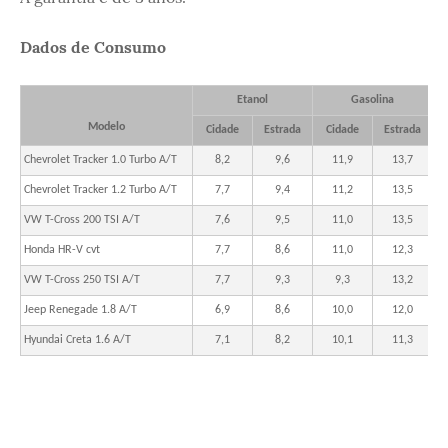
Dados de Consumo
Etanol
Gasolina
Modelo
Cidade
Estrada
Cidade
Estrada
Chevrolet Tracker 1.0 Turbo A/T
8,2
9,6
11,9
13,7
Chevrolet Tracker 1.2 Turbo A/T
7,7
9,4
11,2
13,5
VW T-Cross 200 TSI A/T
7,6
9,5
11,0
13,5
Honda HR-V cvt
7,7
8,6
11,0
12,3
VW T-Cross 250 TSI A/T
7,7
9,3
9,3
13,2
Jeep Renegade 1.8 A/T
6,9
8,6
10,0
12,0
Hyundai Creta 1.6 A/T
7,1
8,2
10,1
11,3