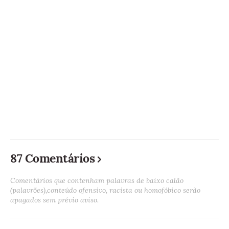
87 Comentários
Comentários que contenham palavras de baixo calão
(palavrões),conteúdo ofensivo, racista ou homofóbico serão
apagados sem prévio aviso.