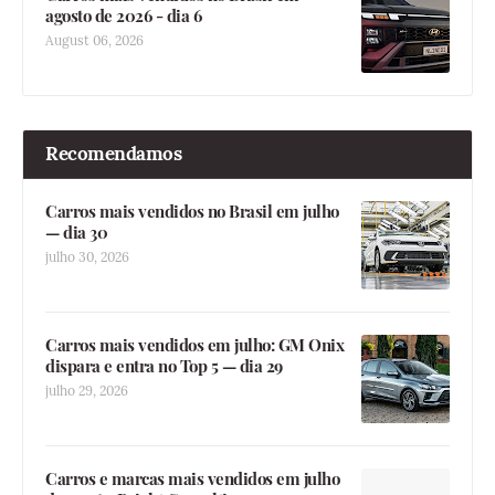
agosto de 2026 - dia 6
August 06, 2026
Recomendamos
Carros mais vendidos no Brasil em julho
— dia 30
julho 30, 2026
Carros mais vendidos em julho: GM Onix
dispara e entra no Top 5 — dia 29
julho 29, 2026
Carros e marcas mais vendidos em julho