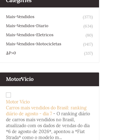
Categories
Mais-Vendidos
(3771)
Mais-Vendidos-Diario
(634)
Mais-Vendidos-Eletricos
(80)
Mais-Vendidos-Motocicletas
(1417)
ΔP>0
(337)
MotorVicio
Motor Vício
Carros mais vendidos do Brasil: ranking
diário de agosto - dia 7
-
O ranking diário
de carros mais vendidos no Brasil,
atualizado com os dados de vendas do dia
*6 de agosto de 2026*, apontou a *Fiat
Strada* como o modelo m...