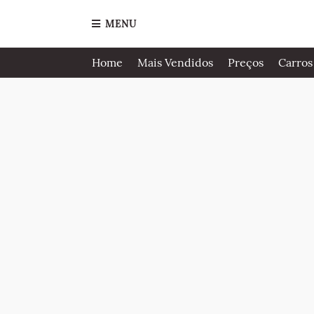
MENU
Home
Mais Vendidos
Preços
Carros