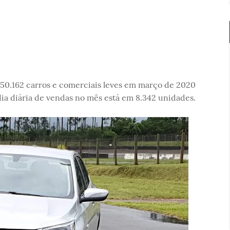
150.162 carros e comerciais leves em março de 2020
ia diária de vendas no mês está em 8.342 unidades.