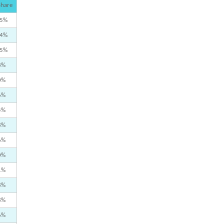
Share
,5%
,4%
,5%
3%
0%
6%
4%
8%
6%
0%
1%
8%
8%
6%