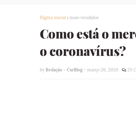
Página inicial
mais-vendidos
Como está o mer
o coronavírus?
by
Redação - CarBlog
-
março 26, 2020
25 