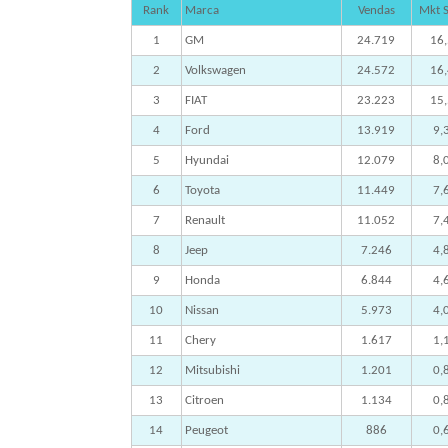
Rank
Marca
Vendas
Mkt 
1
GM
24.719
16
2
Volkswagen
24.572
16
3
FIAT
23.223
15
4
Ford
13.919
9,
5
Hyundai
12.079
8,
6
Toyota
11.449
7,
7
Renault
11.052
7,
8
Jeep
7.246
4,
9
Honda
6.844
4,
10
Nissan
5.973
4,
11
Chery
1.617
1,
12
Mitsubishi
1.201
0,
13
Citroen
1.134
0,
14
Peugeot
886
0,