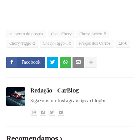
aumento de preços
Caoa-Chery
Chery-Arrizo-5
Chery-Tiggo-2
Chery-Tiggo-5X
Preços dos Carros
ΔP>0
Facebook
Redação - CarBlog
Siga-nos no Instagram @carblogbr
Recomendamos