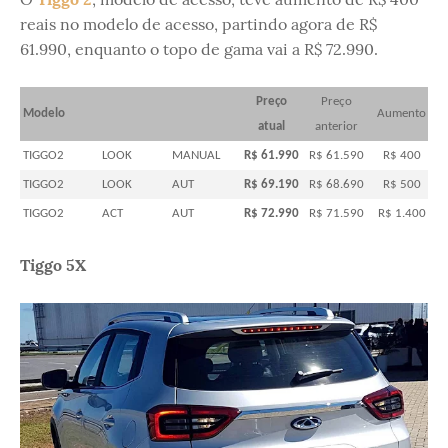
reais no modelo de acesso, partindo agora de R$
61.990, enquanto o topo de gama vai a R$ 72.990.
Preço
Preço
Modelo
Aumento
atual
anterior
TIGGO2
LOOK
MANUAL
R$ 61.990
R$ 61.590
R$ 400
TIGGO2
LOOK
AUT
R$ 69.190
R$ 68.690
R$ 500
TIGGO2
ACT
AUT
R$ 72.990
R$ 71.590
R$ 1.400
Tiggo 5X