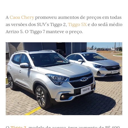
A
Caoa Chery
promoveu aumentos de preços em todas
as versões dos SUV´s Tiggo 2,
Tiggo 5X
e do sedã médio
Arrizo 5. O Tiggo 7 manteve o preço.
O
Tiggo 2
, modelo de acesso, teve aumento de R$ 400