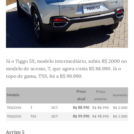
Já o Tiggo 5X, modelo intermediário, subiu R$ 2000 no
modelo de acesso, T, que agora custa R$ 88.990. Já o
topo de gama, TXS, foi a R$ 99.990.
Preço
Preço
Modelo
Aumento
atual
anterior
TIGGO5X
T
DCT
R$ 88.990
R$ 86.990
R$ 2.000
TIGGO5X
TXS
DCT
R$ 99.990
R$ 98.990
R$ 1.000
Arrizo 5