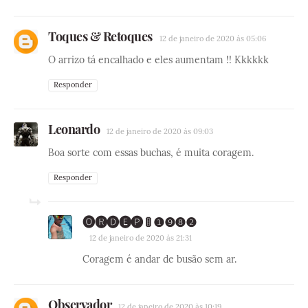
Toques & Retoques
12 de janeiro de 2020 às 05:06
O arrizo tá encalhado e eles aumentam !! Kkkkkk
Responder
Leonardo
12 de janeiro de 2020 às 09:03
Boa sorte com essas buchas, é muita coragem.
Responder
🅞🅡🅓🅔🅟 🚦 ❶❾❽❷
12 de janeiro de 2020 às 21:31
Coragem é andar de busão sem ar.
Observador
12 de janeiro de 2020 às 10:19