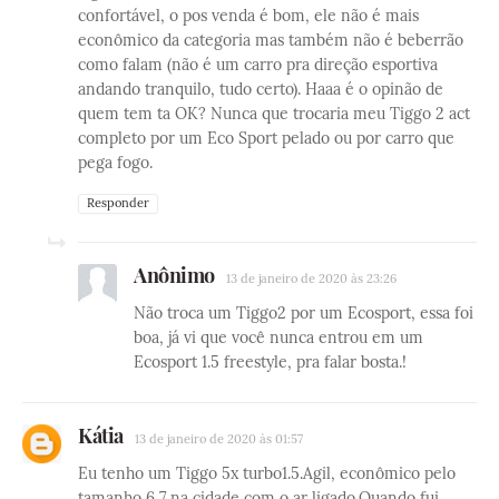
confortável, o pos venda é bom, ele não é mais
econômico da categoria mas também não é beberrão
como falam (não é um carro pra direção esportiva
andando tranquilo, tudo certo). Haaa é o opinão de
quem tem ta OK? Nunca que trocaria meu Tiggo 2 act
completo por um Eco Sport pelado ou por carro que
pega fogo.
Responder
Anônimo
13 de janeiro de 2020 às 23:26
Não troca um Tiggo2 por um Ecosport, essa foi
boa, já vi que você nunca entrou em um
Ecosport 1.5 freestyle, pra falar bosta.!
Kátia
13 de janeiro de 2020 às 01:57
Eu tenho um Tiggo 5x turbo1.5.Agil, econômico pelo
tamanho 6,7 na cidade com o ar ligado.Quando fui