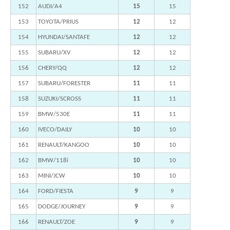
152
AUDI/A4
15
15
153
TOYOTA/PRIUS
12
12
154
HYUNDAI/SANTAFE
12
12
155
SUBARU/XV
12
12
156
CHERY/QQ
12
12
157
SUBARU/FORESTER
11
11
158
SUZUKI/SCROSS
11
11
159
BMW/530E
11
11
160
IVECO/DAILY
10
10
161
RENAULT/KANGOO
10
10
162
BMW/118i
10
10
163
MINI/JCW
10
10
164
FORD/FIESTA
9
9
165
DODGE/JOURNEY
9
9
166
RENAULT/ZOE
9
9