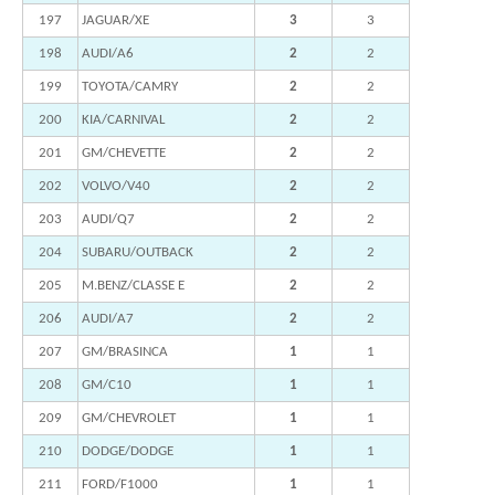
197
JAGUAR/XE
3
3
198
AUDI/A6
2
2
199
TOYOTA/CAMRY
2
2
200
KIA/CARNIVAL
2
2
201
GM/CHEVETTE
2
2
202
VOLVO/V40
2
2
203
AUDI/Q7
2
2
204
SUBARU/OUTBACK
2
2
205
M.BENZ/CLASSE E
2
2
206
AUDI/A7
2
2
207
GM/BRASINCA
1
1
208
GM/C10
1
1
209
GM/CHEVROLET
1
1
210
DODGE/DODGE
1
1
211
FORD/F1000
1
1