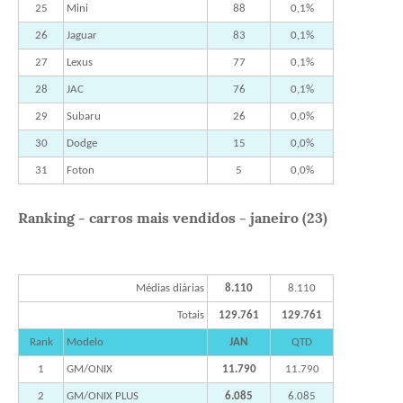
25
Mini
88
0,1%
26
Jaguar
83
0,1%
27
Lexus
77
0,1%
28
JAC
76
0,1%
29
Subaru
26
0,0%
30
Dodge
15
0,0%
31
Foton
5
0,0%
Ranking - carros mais vendidos - janeiro (23)
Médias diárias
8.110
8.110
Totais
129.761
129.761
Rank
Modelo
JAN
QTD
1
GM/ONIX
11.790
11.790
2
GM/ONIX PLUS
6.085
6.085