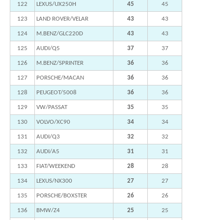
122
LEXUS/UX250H
45
45
123
LAND ROVER/VELAR
43
43
124
M.BENZ/GLC220D
43
43
125
AUDI/Q5
37
37
126
M.BENZ/SPRINTER
36
36
127
PORSCHE/MACAN
36
36
128
PEUGEOT/5008
36
36
129
VW/PASSAT
35
35
130
VOLVO/XC90
34
34
131
AUDI/Q3
32
32
132
AUDI/A5
31
31
133
FIAT/WEEKEND
28
28
134
LEXUS/NX300
27
27
135
PORSCHE/BOXSTER
26
26
136
BMW/Z4
25
25