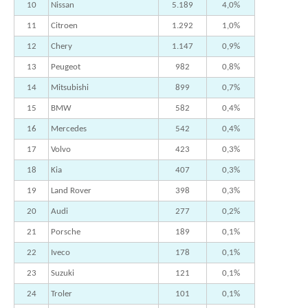
10
Nissan
5.189
4,0%
11
Citroen
1.292
1,0%
12
Chery
1.147
0,9%
13
Peugeot
982
0,8%
14
Mitsubishi
899
0,7%
15
BMW
582
0,4%
16
Mercedes
542
0,4%
17
Volvo
423
0,3%
18
Kia
407
0,3%
19
Land Rover
398
0,3%
20
Audi
277
0,2%
21
Porsche
189
0,1%
22
Iveco
178
0,1%
23
Suzuki
121
0,1%
24
Troler
101
0,1%