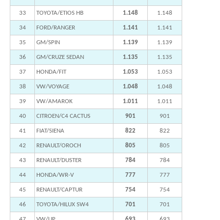
33
TOYOTA/ETIOS HB
1.148
1.148
34
FORD/RANGER
1.141
1.141
35
GM/SPIN
1.139
1.139
36
GM/CRUZE SEDAN
1.135
1.135
37
HONDA/FIT
1.053
1.053
38
VW/VOYAGE
1.048
1.048
39
VW/AMAROK
1.011
1.011
40
CITROEN/C4 CACTUS
901
901
41
FIAT/SIENA
822
822
42
RENAULT/OROCH
805
805
43
RENAULT/DUSTER
784
784
44
HONDA/WR-V
777
777
45
RENAULT/CAPTUR
754
754
46
TOYOTA/HILUX SW4
701
701
47
VW/UP
693
693