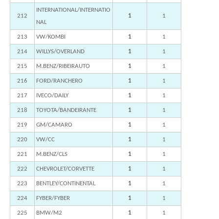
INTERNATIONAL/INTERNATIO
212
1
1
NAL
213
VW/KOMBI
1
1
214
WILLYS/OVERLAND
1
1
215
M.BENZ/RIBEIRAUTO
1
1
216
FORD/RANCHERO
1
1
217
IVECO/DAILY
1
1
218
TOYOTA/BANDEIRANTE
1
1
219
GM/CAMARO
1
1
220
VW/CC
1
1
221
M.BENZ/CLS
1
1
222
CHEVROLET/CORVETTE
1
1
223
BENTLEY/CONTINENTAL
1
1
224
FYBER/FYBER
1
1
225
BMW/M2
1
1