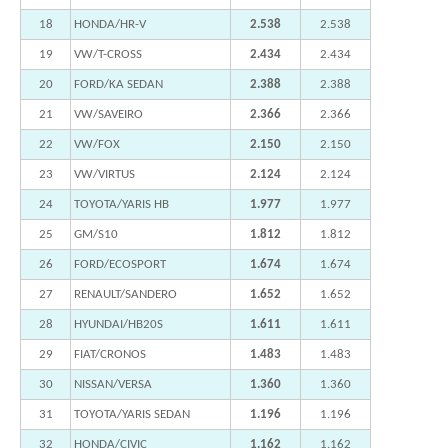
18
HONDA/HR-V
2.538
2.538
19
VW/T-CROSS
2.434
2.434
20
FORD/KA SEDAN
2.388
2.388
21
VW/SAVEIRO
2.366
2.366
22
VW/FOX
2.150
2.150
23
VW/VIRTUS
2.124
2.124
24
TOYOTA/YARIS HB
1.977
1.977
25
GM/S10
1.812
1.812
26
FORD/ECOSPORT
1.674
1.674
27
RENAULT/SANDERO
1.652
1.652
28
HYUNDAI/HB20S
1.611
1.611
29
FIAT/CRONOS
1.483
1.483
30
NISSAN/VERSA
1.360
1.360
31
TOYOTA/YARIS SEDAN
1.196
1.196
32
HONDA/CIVIC
1.162
1.162