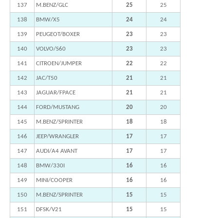
137
M.BENZ/GLC
25
25
138
BMW/X5
24
24
139
PEUGEOT/BOXER
23
23
140
VOLVO/S60
23
23
141
CITROEN/JUMPER
22
22
142
JAC/T50
21
21
143
JAGUAR/FPACE
21
21
144
FORD/MUSTANG
20
20
145
M.BENZ/SPRINTER
18
18
146
JEEP/WRANGLER
17
17
147
AUDI/A4 AVANT
17
17
148
BMW/330I
16
16
149
MINI/COOPER
16
16
150
M.BENZ/SPRINTER
15
15
151
DFSK/V21
15
15