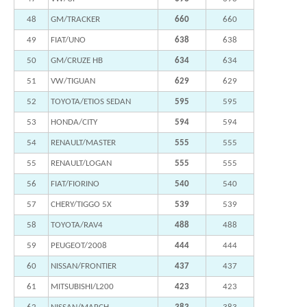
48
GM/TRACKER
660
660
49
FIAT/UNO
638
638
50
GM/CRUZE HB
634
634
51
VW/TIGUAN
629
629
52
TOYOTA/ETIOS SEDAN
595
595
53
HONDA/CITY
594
594
54
RENAULT/MASTER
555
555
55
RENAULT/LOGAN
555
555
56
FIAT/FIORINO
540
540
57
CHERY/TIGGO 5X
539
539
58
TOYOTA/RAV4
488
488
59
PEUGEOT/2008
444
444
60
NISSAN/FRONTIER
437
437
61
MITSUBISHI/L200
423
423