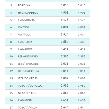
3
FORD/KA
5.010
5.010
4
HYUNDAI/HB20
4.903
4.903
5
FIAT/STRADA
4.176
4.176
6
VW/GOL
4.001
4.001
7
VW/POLO
3.914
3.914
8
FIAT/TORO
3.683
3.683
9
FIAT/ARGO
3.414
3.414
10
RENAULT/KWID
3.386
3.386
11
JEEP/RENEGADE
3.031
3.031
12
HYUNDAI/CRETA
3.014
3.014
13
JEEP/COMPASS
3.002
3.002
14
TOYOTA/COROLLA
2.952
2.952
15
NISSAN/KICKS
2.864
2.864
16
FIAT/MOBI
2.651
2.651
17
TOYOTA/HILUX
2.644
2.644