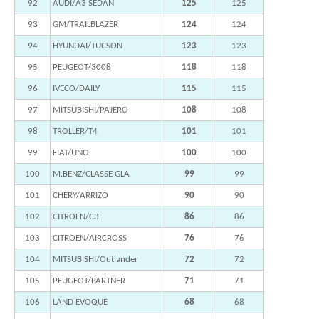
92
AUDI/A3 SEDAN
125
125
93
GM/TRAILBLAZER
124
124
94
HYUNDAI/TUCSON
123
123
95
PEUGEOT/3008
118
118
96
IVECO/DAILY
115
115
97
MITSUBISHI/PAJERO
108
108
98
TROLLER/T4
101
101
99
FIAT/UNO
100
100
100
M.BENZ/CLASSE GLA
99
99
101
CHERY/ARRIZO
90
90
102
CITROEN/C3
86
86
103
CITROEN/AIRCROSS
76
76
104
MITSUBISHI/Outlander
72
72
105
PEUGEOT/PARTNER
71
71
106
LAND EVOQUE
68
68