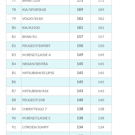
77
BMW/320I
172
172
78
KIA/SPORTAGE
169
169
79
VOLVO/XC60
162
162
80
KIA/K2500
161
161
81
BMW/X1
157
157
82
PEUGEOT/EXPERT
150
150
83
M.BENZ/CLASSE A
149
149
84
NISSAN/SENTRA
145
145
85
MITSUBISHI/ECLIPSE
145
145
86
145
145
87
MITSUBISHI/ASX
143
143
88
PEUGEOT/208
140
140
89
CHERY/TIGGO 7
138
138
90
M.BENZ/CLASSE C
136
136
91
CITROEN/JUMPY
134
134