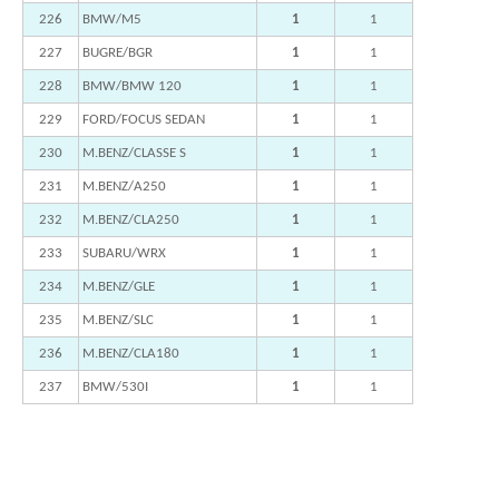
226
BMW/M5
1
1
227
BUGRE/BGR
1
1
228
BMW/BMW 120
1
1
229
FORD/FOCUS SEDAN
1
1
230
M.BENZ/CLASSE S
1
1
231
M.BENZ/A250
1
1
232
M.BENZ/CLA250
1
1
233
SUBARU/WRX
1
1
234
M.BENZ/GLE
1
1
235
M.BENZ/SLC
1
1
236
M.BENZ/CLA180
1
1
237
BMW/530I
1
1