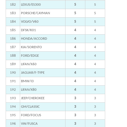
182
LEXUS/ES300
5
5
183
PORSCHE/CAYMAN
5
5
184
VOLVO/V60
5
5
185
DFSK/K01
4
4
186
HONDA/ACCORD
4
4
187
KIA/SORENTO
4
4
188
FORD/EDGE
4
4
189
LIFAN/X60
4
4
190
JAGUAR/F-TYPE
4
4
191
BMW/I3
4
4
192
LIFAN/X80
4
4
193
JEEP/CHEROKEE
3
3
194
GM/CLASSIC
3
3
195
FORD/FOCUS
3
3
196
VW/FUSCA
3
3