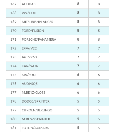
167
AUDI/A3
8
8
168
VW/GOLF
8
8
169
MITSUBISHI/LANCER
8
8
170
FORD/FUSION
8
8
171
PORSCHE/PANAMERA
8
8
172
EFFA/V22
7
7
173
JAC/v260
7
7
174
CAR/NAJA
7
7
175
KIA/SOUL
6
6
176
AUDI/SQ5
6
6
177
M.BENZ/GLC43
6
6
178
DODGE/SPRINTER
5
5
179
CITROEN/BERLINGO
5
5
180
M.BENZ/SPRINTER
5
5
181
FOTON/AUMARK
5
5