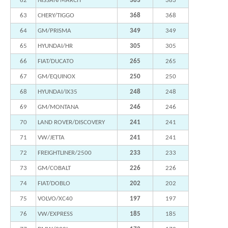
62
NISSAN/MARCH
383
383
63
CHERY/TIGGO
368
368
64
GM/PRISMA
349
349
65
HYUNDAI/HR
305
305
66
FIAT/DUCATO
265
265
67
GM/EQUINOX
250
250
68
HYUNDAI/IX35
248
248
69
GM/MONTANA
246
246
70
LAND ROVER/DISCOVERY
241
241
71
VW/JETTA
241
241
72
FREIGHTLINER/2500
233
233
73
GM/COBALT
226
226
74
FIAT/DOBLO
202
202
75
VOLVO/XC40
197
197
76
VW/EXPRESS
185
185