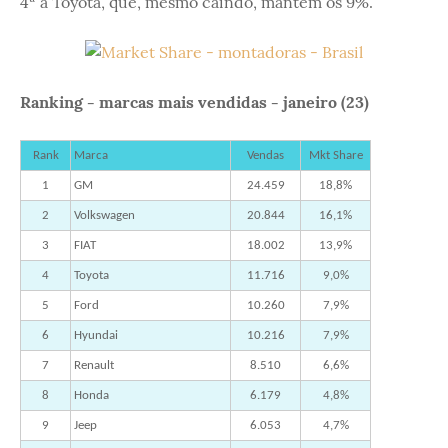
4ª a Toyota, que, mesmo caindo, mantém os 9%.
Ranking - marcas mais vendidas - janeiro (23)
Rank
Marca
Vendas
Mkt Share
1
GM
24.459
18,8%
2
Volkswagen
20.844
16,1%
3
FIAT
18.002
13,9%
4
Toyota
11.716
9,0%
5
Ford
10.260
7,9%
6
Hyundai
10.216
7,9%
7
Renault
8.510
6,6%
8
Honda
6.179
4,8%
9
Jeep
6.053
4,7%