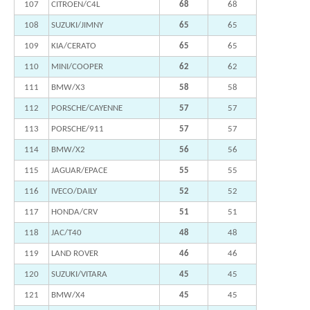
107
CITROEN/C4L
68
68
108
SUZUKI/JIMNY
65
65
109
KIA/CERATO
65
65
110
MINI/COOPER
62
62
111
BMW/X3
58
58
112
PORSCHE/CAYENNE
57
57
113
PORSCHE/911
57
57
114
BMW/X2
56
56
115
JAGUAR/EPACE
55
55
116
IVECO/DAILY
52
52
117
HONDA/CRV
51
51
118
JAC/T40
48
48
119
LAND ROVER
46
46
120
SUZUKI/VITARA
45
45
121
BMW/X4
45
45