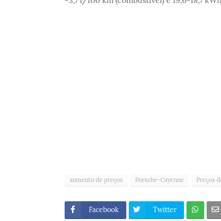
-3,7 l/100 km (combustível) e 19,6-18,7 kW
aumento de preços
Porsche-Cayenne
Preços d
Facebook
Twitter