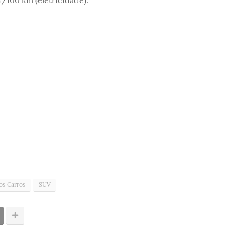
h/100 km (eletricidade).
os Carros
SUV