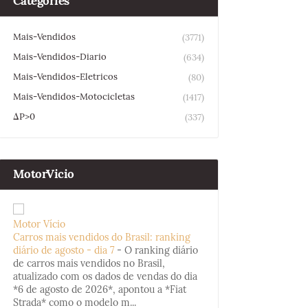
Categories
Mais-Vendidos
(3771)
Mais-Vendidos-Diario
(634)
Mais-Vendidos-Eletricos
(80)
Mais-Vendidos-Motocicletas
(1417)
ΔP>0
(337)
MotorVicio
Motor Vício
Carros mais vendidos do Brasil: ranking
diário de agosto - dia 7
-
O ranking diário
de carros mais vendidos no Brasil,
atualizado com os dados de vendas do dia
*6 de agosto de 2026*, apontou a *Fiat
Strada* como o modelo m...