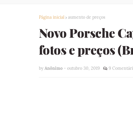
Página inicial
aumento de preços
Novo Porsche C
fotos e preços (B
by
Anônimo
-
outubro 30, 2019
9 Comentári