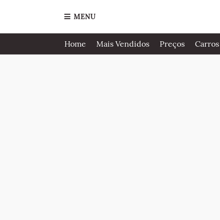
MENU
Home
Mais Vendidos
Preços
Carros