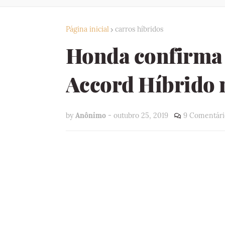
Página inicial
carros híbridos
Honda confirma
Accord Híbrido 
by
Anônimo
-
outubro 25, 2019
9 Comentári