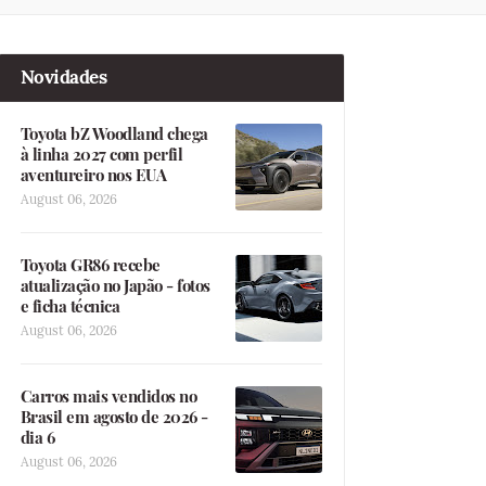
Novidades
Toyota bZ Woodland chega
à linha 2027 com perfil
aventureiro nos EUA
August 06, 2026
Toyota GR86 recebe
atualização no Japão - fotos
e ficha técnica
August 06, 2026
Carros mais vendidos no
Brasil em agosto de 2026 -
dia 6
August 06, 2026