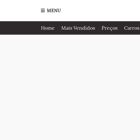
MENU
Home
Mais Vendidos
Preços
Carros