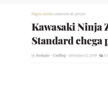
Página inicial
aumento de preços
Kawasaki Ninja
Standard chega 
by
Redação - CarBlog
-
setembro 17, 2019
5 