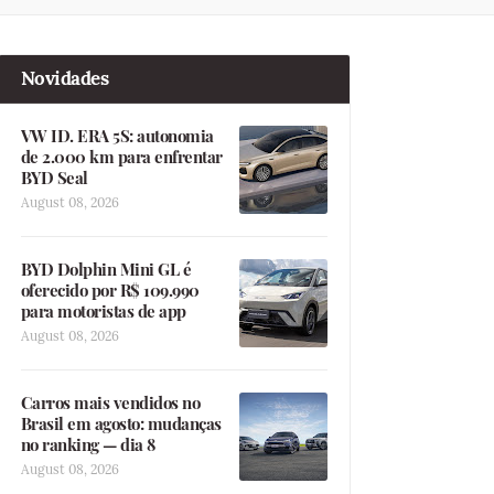
Novidades
VW ID. ERA 5S: autonomia
de 2.000 km para enfrentar
BYD Seal
August 08, 2026
BYD Dolphin Mini GL é
oferecido por R$ 109.990
para motoristas de app
August 08, 2026
Carros mais vendidos no
Brasil em agosto: mudanças
no ranking — dia 8
August 08, 2026