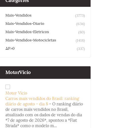
Categories
Mais-Vendidos
(3773)
Mais-Vendidos-Diario
(634)
Mais-Vendidos-Eletricos
(80)
Mais-Vendidos-Motocicletas
(1418)
ΔP>0
(337)
MotorVicio
Motor Vício
Carros mais vendidos do Brasil: ranking
diário de agosto - dia 8
-
O ranking diário
de carros mais vendidos no Brasil,
atualizado com os dados de vendas do dia
*7 de agosto de 2026*, apontou a *Fiat
Strada* como o modelo m...