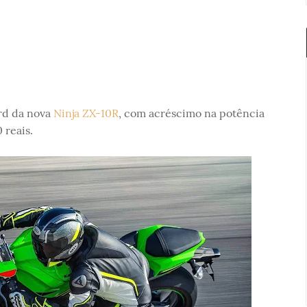
ard da nova
Ninja ZX-10R
, com acréscimo na potência
reais.