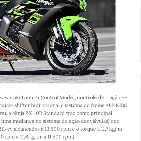
awasaki Launch Control Mode), controle de tração S-
uick-shifter bidirecional e sistema de freios ABS KIBS
em), a Ninja ZX-10R Standard traz como principal
o uma mudança no sistema de ação das válvulas) que
13 cv alcançados a 13.500 rpm e o torque a 11,7 kgƒ.m
00 rpm e 11,6 kgf.m a 11.500 rpm).