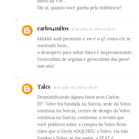
torno da VW...
Diz aí, quanto você ganha pela militância?
carlos4mitos
16 de julho de 2019 às 08:30
kkkkkk audi premium e vw é o q? como ele se
contradiz hein...
o desespero para soltar fakes é impressionante.
Generalista de argolas e generalista das povo!
isso sim!
Tales
16 de julho de 2019 às 08:50
Desmistificando alguns fatos seus Carlos:
01°. Volvo foi fundada na Suécia, sede da Volvo
continua na Suécia, centro de design da Volvo
continua na Suécia, conforme a revista que
você publicou sobre a compra da Volvo ficou
claro que a Geely ADQUIRIU a Volvo, ela não
fundou a Volvo, se for assim, a SEAT é