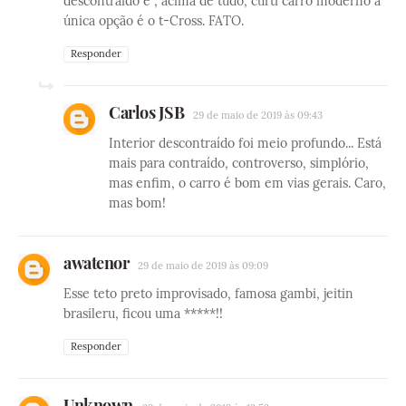
descontraído e , acima de tudo, curti carro moderno a
única opção é o t-Cross. FATO.
Responder
Carlos JSB
29 de maio de 2019 às 09:43
Interior descontraído foi meio profundo... Está
mais para contraído, controverso, simplório,
mas enfim, o carro é bom em vias gerais. Caro,
mas bom!
awatenor
29 de maio de 2019 às 09:09
Esse teto preto improvisado, famosa gambi, jeitin
brasileru, ficou uma *****!!
Responder
Unknown