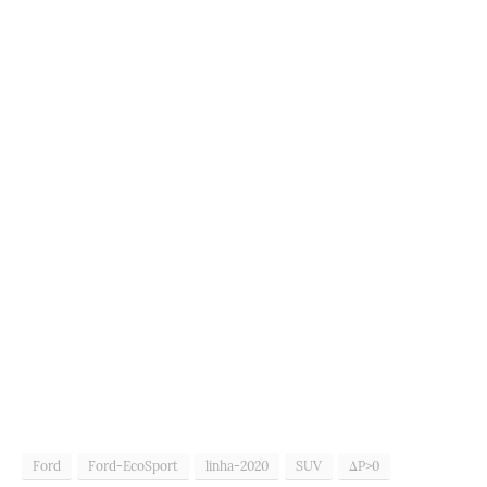
Ford
Ford-EcoSport
linha-2020
SUV
ΔP>0