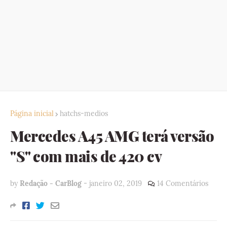
Página inicial
hatchs-medios
Mercedes A45 AMG terá versão
"S" com mais de 420 cv
by
Redação - CarBlog
-
janeiro 02, 2019
14 Comentários