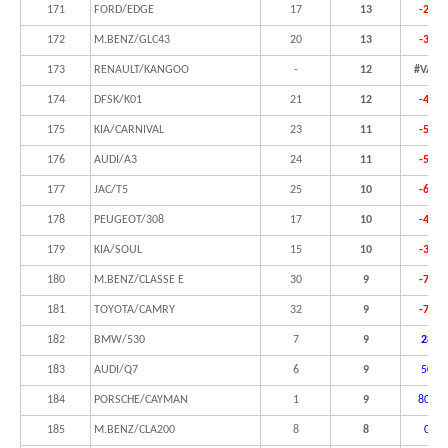
171
FORD/EDGE
17
13
-23,5
172
M.BENZ/GLC43
20
13
-35,0
173
RENAULT/KANGOO
-
12
#VALO
174
DFSK/K01
21
12
-42,9
175
KIA/CARNIVAL
23
11
-52,2
176
AUDI/A3
24
11
-54,2
177
JAC/T5
25
10
-60,0
178
PEUGEOT/308
17
10
-41,2
179
KIA/SOUL
15
10
-33,3
180
M.BENZ/CLASSE E
30
9
-70,0
181
TOYOTA/CAMRY
32
9
-71,9
182
BMW/530
7
9
28,6
183
AUDI/Q7
6
9
50,0
184
PORSCHE/CAYMAN
1
9
800,0
185
M.BENZ/CLA200
8
8
0,0%