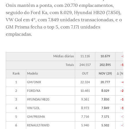
Onix mantém a ponta, com 20.770 emplacamentos,
seguido do Ford Ka, com 8.029, Hyundai HB20 (7.850),
VW Gol em 4º, com 7.849 unidades transacionadas, e o
GM Prisma fecha o top 5, com 7.171 unidades
emplacadas.
Médias diárias
11.116
10.679
-3,9
Totais
244.557
202.895
-17,0
Rank
Modelo
OUT
NOV (29)
Δ [Nov/
1
GM/ONIX
22.324
20.777
-6,9
2
FORD/KA
10.461
8.029
-23,2
3
HYUNDAI/HB20
9.361
7.850
-16,1
4
VW/GOL
8.973
7.849
-12,5
5
GM/PRISMA
7.716
7.171
-7,1
6
RENAULT/KWID
5.940
5.502
-7,4