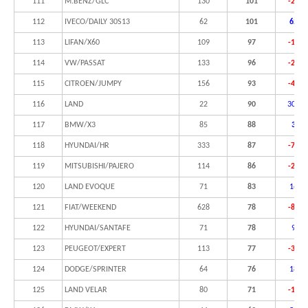
111
M.BENZ/GLC
130
101
-22,3
112
IVECO/DAILY 30S13
62
101
62,9
113
LIFAN/X60
109
97
-11,0
114
VW/PASSAT
133
96
-27,8
115
CITROEN/JUMPY
156
93
-40,4
116
LAND
22
90
309,1
117
BMW/X3
85
88
3,5%
118
HYUNDAI/HR
333
87
-73,9
119
MITSUBISHI/PAJERO
114
86
-24,6
120
LAND EVOQUE
71
83
16,9
121
FIAT/WEEKEND
628
78
-87,6
122
HYUNDAI/SANTAFE
71
78
9,9%
123
PEUGEOT/EXPERT
113
77
-31,9
124
DODGE/SPRINTER
64
76
18,8
125
LAND VELAR
80
71
-11,3