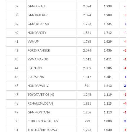
37
GM/COBALT
2.094
1.938
-7,4
38
GM/TRACKER
2.094
1.900
-9,3
39
GM/CRUZE SD
1.723
1.735
0,7%
40
HONDA/CITY
1.851
1.712
-7,5
41
VW/UP
1.788
1.629
-8,9
42
FORD/RANGER
2.094
1.436
-31,4
43
VW/AMAROK
1.612
1.411
-12,5
44
FIAT/UNO
2.309
1.386
-40,0
45
FIAT/SIENA
1.317
1.381
4,9%
46
HONDA/WR-V
891
1.213
36,1
47
TOYOTA/ETIOS HB
1.248
1.119
-10,3
48
RENAULT/LOGAN
1.921
1.115
-42,0
49
GM/MONTANA
1.256
1.113
-11,4
50
CITROEN/C4 CACTUS
793
1.088
37,2
51
TOYOTA/HILUX SW4
1.273
1.040
-18,3