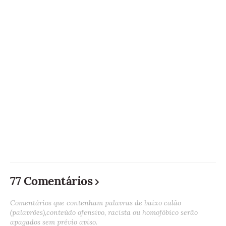
77 Comentários
Comentários que contenham palavras de baixo calão
(palavrões),conteúdo ofensivo, racista ou homofóbico serão
apagados sem prévio aviso.