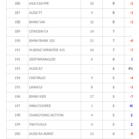
186
ASA/CAUYPE
10
8
-20,0
187
AUDI/TT
9
8
-11,1
188
BMW/540
12
8
-33,3
189
CITROEN/C4
14
7
190
BMW/BMW 120
21
7
-66,7
191
M.BENZ/SPRINTER 415
24
7
-70,8
192
JEEP/WRANGLER
6
6
0,0%
193
AUDI/A7
-
6
#VALO
194
FIAT/PALIO
9
5
-44,4
195
LIFAN/LF
8
5
-37,5
196
BMW/430I
17
5
-70,6
197
MINI/COOPER
1
5
400,0
198
SSANGYONG/ACTYON
4
5
25,0
199
VW/FUSCA
4
5
25,0
200
AUDI/A4 AVANT
13
4
-69,2