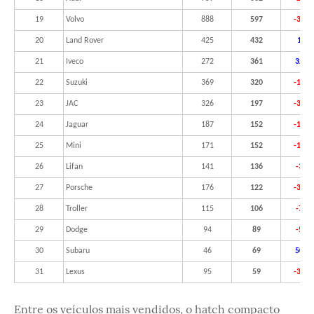
19
Volvo
888
597
-32,8
20
Land Rover
425
432
1,6%
21
Iveco
272
361
32,7
22
Suzuki
369
320
-13,3
23
JAC
326
197
-39,6
24
Jaguar
187
152
-18,7
25
Mini
171
152
-11,1
26
Lifan
141
136
-3,5
27
Porsche
176
122
-30,7
28
Troller
115
106
-7,8
29
Dodge
94
89
-5,3
30
Subaru
46
69
50,0
31
Lexus
95
59
-37,9
Entre os veículos mais vendidos, o hatch compacto