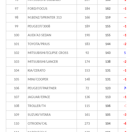
96
MITSUBISHI/Outlander
209
166
-20,6
97
FORD/FOCUS
184
162
-12,0
98
M.BENZ/SPRINTER 313
166
159
-4,2
99
PEUGEOT/3008
189
155
-18,0
100
AUDI/A3 SEDAN
190
155
-18,4
101
TOYOTA/PRIUS
183
144
-21,3
102
MITSUBISHI/ECLIPSE CROSS
92
143
55,4
103
MITSUBISHI/LANCER
174
138
-20,7
104
KIA/CERATO
153
131
-14,4
105
MINI/COOPER
148
131
-11,5
106
PEUGEOT/PARTNER
72
123
70,8
107
JAGUAR/EPACE
136
113
-16,9
108
TROLLER/T4
115
106
-7,8
109
SUZUKI/VITARA
161
105
-34,8
110
CITROEN/C4L
273
104
-61,9