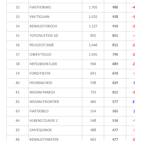
52
FIAT/FIORINO
1.705
986
-42,2
53
VW/TIGUAN
1.032
928
-10,1
54
RENAULT/OROCH
1.127
910
-19,3
55
TOYOTA/ETIOS SD
892
855
-4,1
56
PEUGEOT/2008
1.046
812
-22,4
57
CHERY/TIGGO
1.045
790
-24,4
58
MITSUBISHI/L200
906
689
-24,0
59
FORD/FIESTA
691
676
-2,2
60
HYUNDAI/IX35
598
629
5,2%
61
NISSAN/MARCH
733
621
-15,3
62
NISSAN/FRONTIER
460
577
25,4
63
FIAT/DOBLO
554
565
2,0%
64
M.BENZ/CLASSE C
548
516
-5,8
65
GM/EQUINOX
488
477
-2,3
66
RENAULT/MASTER
663
477
-28,1