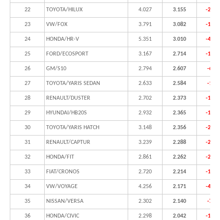
22
TOYOTA/HILUX
4.027
3.155
-21,7
23
VW/FOX
3.791
3.082
-18,7
24
HONDA/HR-V
5.351
3.010
-43,7
25
FORD/ECOSPORT
3.167
2.714
-14,3
26
GM/S10
2.794
2.607
-6,7
27
TOYOTA/YARIS SEDAN
2.633
2.584
-1,9
28
RENAULT/DUSTER
2.702
2.373
-12,2
29
HYUNDAI/HB20S
2.932
2.365
-19,3
30
TOYOTA/YARIS HATCH
3.148
2.356
-25,2
31
RENAULT/CAPTUR
3.239
2.288
-29,4
32
HONDA/FIT
2.861
2.262
-20,9
33
FIAT/CRONOS
2.720
2.214
-18,6
34
VW/VOYAGE
4.256
2.171
-49,0
35
NISSAN/VERSA
2.302
2.140
-7,0
36
HONDA/CIVIC
2.298
2.042
-11,1