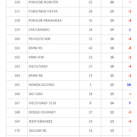
156
PORSCHE/BOXSTER
22
20
-9,1
157
FORD/NEW FIESTA
26
19
-26,9
158
PORSCHE/PANAMERA
35
19
-45,7
159
GM/CAMARO
16
19
18,8
160
PEUGEOT/408
31
16
-48,4
161
BMW/X5
42
16
-61,9
162
MINI/JCW
22
16
-27,3
163
IVECO/DAILY
27
16
-40,7
164
BMW/X6
19
15
-21,1
165
HONDA/ACCORD
1
15
1400,
166
JAC/v260
16
15
-6,3
167
IVECO/DAILY 5516
8
14
75,0
168
DODGE/JOURNEY
27
13
-51,9
169
JEEP/CHEROKEE
24
13
-45,8
170
JAGUAR/XE
14
13
-7,1