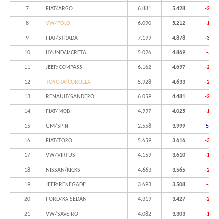
7
FIAT/ARGO
6.881
5.428
-21,1
8
VW/POLO
6.090
5.212
-14,4
9
FIAT/STRADA
7.199
4.878
-32,2
10
HYUNDAI/CRETA
5.026
4.869
-3,1
11
JEEP/COMPASS
6.162
4.697
-23,8
12
TOYOTA/COROLLA
5.928
4.633
-21,8
13
RENAULT/SANDERO
6.059
4.481
-26,0
14
FIAT/MOBI
4.997
4.025
-19,5
15
GM/SPIN
2.558
3.999
56,3
16
FIAT/TORO
5.659
3.616
-36,1
17
VW/VIRTUS
4.159
3.610
-13,2
18
NISSAN/KICKS
4.663
3.565
-23,5
19
JEEP/RENEGADE
3.693
3.508
-5,0
20
FORD/KA SEDAN
4.319
3.427
-20,7
21
VW/SAVEIRO
4.082
3.303
-19,1