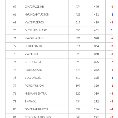
67
GM/CRUZE HB
474
446
-5,9
68
HYUNDAI/TUCSON
426
431
1,2%
69
VW/SPACEFOX
617
429
-30,5
70
MITSUBISHI/ASX
355
401
13,0
71
KIA/SPORTAGE
396
370
-6,6
72
PEUGEOT/208
511
364
-28,8
73
VW/JETTA
523
360
-31,2
74
CITROEN/C3
390
355
-9,0
75
FIAT/DUCATO
373
332
-11,0
76
VOLVO/XC60
310
328
5,8%
77
FORD/FUSION
397
320
-19,4
78
NISSAN/SENTRA
522
319
-38,9
79
BMW/X1
434
292
-32,7
80
GM/TRAILBLAZER
532
286
-46,2
81
CITROEN/AIRCROSS
345
271
-21,4