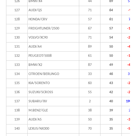
126
BMW/X4
44
69
56,8
127
AUDI/Q5
71
64
-9,9
128
HONDA/CRV
57
61
7,0%
129
FREIGHTLINER/2500
67
57
-14,9
130
VOLVO/XC90
71
54
-23,9
131
AUDI/A4
89
50
-43,8
132
PEUGEOT/5008
61
50
-18,0
133
BMW/X2
87
49
-43,7
134
CITROEN/BERLINGO
33
46
39,4
135
KIA/SORENTO
60
43
-28,3
136
SUZUKI/SCROSS
55
42
-23,6
137
SUBARU/XV
2
40
1900,
138
M.BENZ/GLE
38
39
2,6%
139
AUDI/A5
50
35
-30,0
140
LEXUS/NX300
70
35
-50,0