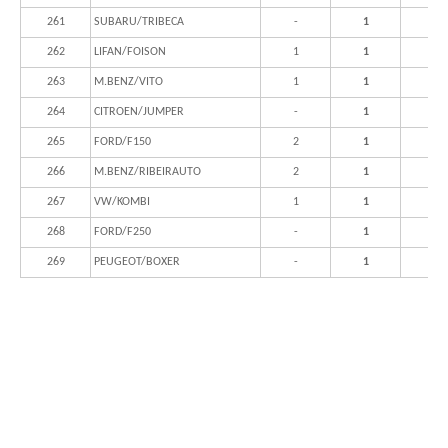
261
SUBARU/TRIBECA
-
1
262
LIFAN/FOISON
1
1
263
M.BENZ/VITO
1
1
264
CITROEN/JUMPER
-
1
265
FORD/F150
2
1
266
M.BENZ/RIBEIRAUTO
2
1
267
VW/KOMBI
1
1
268
FORD/F250
-
1
269
PEUGEOT/BOXER
-
1