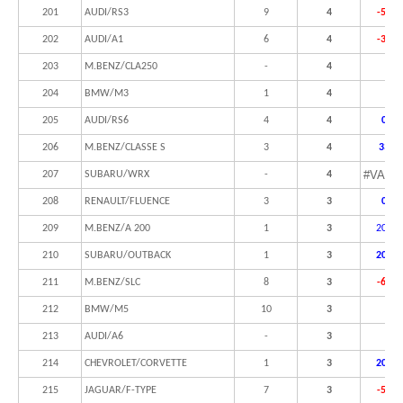
201
AUDI/RS3
9
4
-55,6
202
AUDI/A1
6
4
-33,3
203
M.BENZ/CLA250
-
4
204
BMW/M3
1
4
205
AUDI/RS6
4
4
0,0%
206
M.BENZ/CLASSE S
3
4
33,3
#VALO
207
SUBARU/WRX
-
4
208
RENAULT/FLUENCE
3
3
0,0%
209
M.BENZ/A 200
1
3
200,0
210
SUBARU/OUTBACK
1
3
200,0
211
M.BENZ/SLC
8
3
-62,5
212
BMW/M5
10
3
213
AUDI/A6
-
3
214
CHEVROLET/CORVETTE
1
3
200,0
215
JAGUAR/F-TYPE
7
3
-57,1