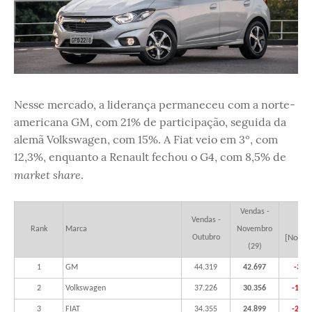
Nesse mercado, a liderança permaneceu com a norte-
americana GM, com 21% de participação, seguida da
alemã Volkswagen, com 15%. A Fiat veio em 3º, com
12,3%, enquanto a Renault fechou o G4, com 8,5% de
market share
.
Vendas -
Vendas -
Δ
Rank
Marca
Novembro
Outubro
[Nov/O
(29)
1
GM
44.319
42.697
-3,7
2
Volkswagen
37.226
30.356
-18,5
3
FIAT
34.355
24.899
-27,5