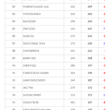
82
M.BENZ/CLASSE GLA
322
269
-16,5
83
TOYOTA/RAV4
324
263
-18,8
84
KIA/K2500
296
249
-15,9
85
VW/GOLF
141
247
75,2
86
AUDI/Q3
279
242
-13,3
87
IVECO/DAILY 3514
175
230
31,4
88
GM/EXPRESS
241
222
-7,9
89
BMW/320
244
208
-14,8
90
CHERY/QQ
284
197
-30,6
91
FORD/FOCUS SEDAN
354
190
-46,3
92
LAND DOSCOVERY
249
187
-24,9
93
JAC/T40
279
172
-38,4
94
SUZUKI/JIMNY
153
172
12,4
95
VOLVO/XC40
461
167
-63,8