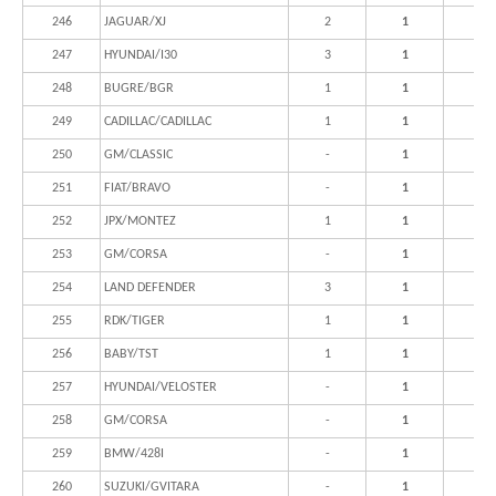
246
JAGUAR/XJ
2
1
247
HYUNDAI/I30
3
1
248
BUGRE/BGR
1
1
249
CADILLAC/CADILLAC
1
1
250
GM/CLASSIC
-
1
251
FIAT/BRAVO
-
1
252
JPX/MONTEZ
1
1
253
GM/CORSA
-
1
254
LAND DEFENDER
3
1
255
RDK/TIGER
1
1
256
BABY/TST
1
1
257
HYUNDAI/VELOSTER
-
1
258
GM/CORSA
-
1
259
BMW/428I
-
1
260
SUZUKI/GVITARA
-
1