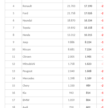
4
Renault
21.703
17.190
-20,8
5
Ford
21.758
17.026
-21,7
6
Hyundai
18.870
16.334
-13,4
7
Toyota
19.692
16.158
-17,9
8
Honda
13.312
10.315
-22,5
9
Jeep
9.886
8.224
-16,8
10
Nissan
8.681
7.224
-16,8
11
Citroen
2.005
1.965
-2,0
12
Mitsubishi
1.758
1.623
-7,7
13
Peugeot
2.040
1.608
-21,2
14
Mercedes
1.398
1.169
-16,4
15
Chery
1.330
989
-25,6
16
Kia
943
814
-13,7
17
BMW
1.059
804
-24,1
18
Audi
759
602
-20,7