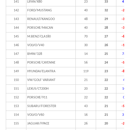
141
LIFAN/X80
23
33
43,5
142
FORD/MUSTANG
40
32
-20,0
143
RENAULT/KANGOO
48
29
-39,6
144
PORSCHE/MACAN
40
28
-30,0
145
M.BENZ/CLA180
70
27
-61,4
146
VOLVO/V40
30
26
-13,3
147
BMW/328
14
25
78,6
148
PORSCHE/CAYENNE
56
24
-57,1
149
HYUNDAI/ELANTRA
119
23
-80,7
150
VW/GOLF VARIANT
21
22
4,8%
151
LEXUS/CT200H
20
22
10,0
152
PORSCHE/911
22
22
0,0%
153
SUBARU/FORESTER
43
21
-51,2
154
VOLVO/V60
16
21
31,3
155
JAGUAR/FPACE
26
20
-23,1