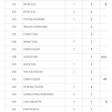
231
DFSK/V21
1
2
100,0
232
EFFA/V22
5
2
233
FOTON/AUMARK
1
2
234
WILLYS/OVERLAND
-
2
235
FORD/F100
-
2
236
BMW/220I
7
1
237
CHERY/CELER
1
1
#VALO
238
VOLVO/S60
-
1
239
AUDI/SQ5
7
1
240
VW/CROSSFOX
1
1
241
CHERY/CELER
-
1
#VALO
242
M.BENZ/CLASSE
7
1
243
SSANGYONG/KORANDO
1
1
244
GM/CHEVETTE
3
1
-66,7
245
FIAT/PUNTO
3
1