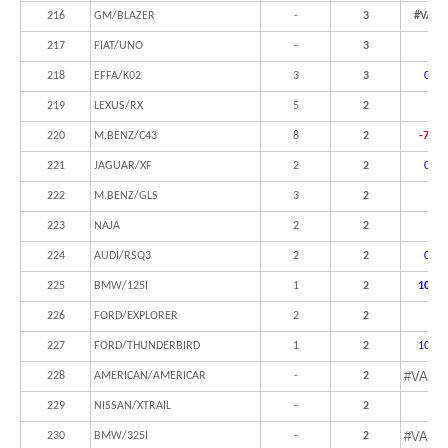
216
GM/BLAZER
-
3
#VALO
217
FIAT/UNO
-
3
218
EFFA/K02
3
3
0,0%
219
LEXUS/RX
5
2
220
M.BENZ/C43
8
2
-75,0
221
JAGUAR/XF
2
2
0,0%
222
M.BENZ/GLS
3
2
223
NAJA
2
2
224
AUDI/RSQ3
2
2
0,0%
225
BMW/125I
1
2
100,0
226
FORD/EXPLORER
2
2
227
FORD/THUNDERBIRD
1
2
100,0
#VALO
228
AMERICAN/AMERICAR
-
2
229
NISSAN/XTRAIL
-
2
#VALO
230
BMW/325I
-
2