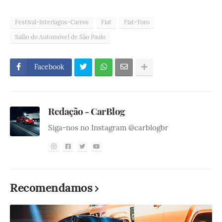
Festival-Interlagos-Carros
Fiat
Fiat-Toro
Salão do Automóvel de São Paulo
Facebook
Redação - CarBlog
Siga-nos no Instagram @carblogbr
Recomendamos