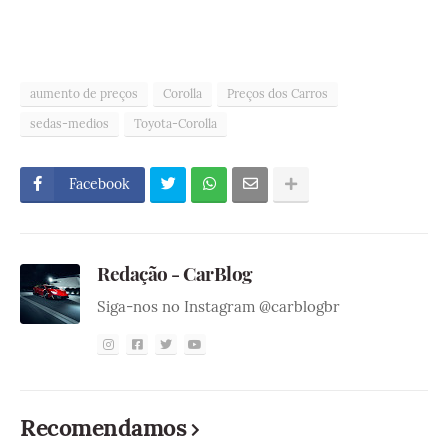
aumento de preços
Corolla
Preços dos Carros
sedas-medios
Toyota-Corolla
Facebook
Redação - CarBlog
Siga-nos no Instagram @carblogbr
Recomendamos