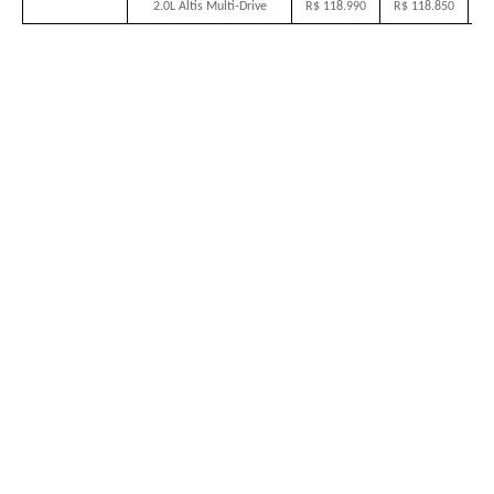
2.0L Altis Multi-Drive
R$ 118.990
R$ 118.850