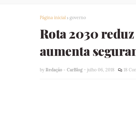
Página inicial
governo
Rota 2030 reduz 
aumenta segura
by
Redação - CarBlog
-
julho 06, 2018
18 Co