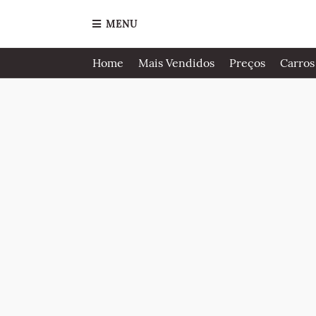
MENU
Home
Mais Vendidos
Preços
Carros