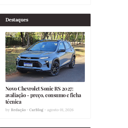
Destaques
Novo Chevrolet Sonic RS 2027:
avaliação - preço, consumo e ficha
técnica
by
Redação - CarBlog
-
agosto 01, 2026