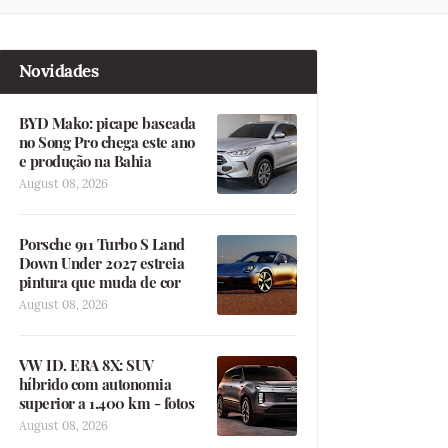
Novidades
BYD Mako: picape baseada
no Song Pro chega este ano
e produção na Bahia
August 08, 2026
Porsche 911 Turbo S Land
Down Under 2027 estreia
pintura que muda de cor
August 08, 2026
VW ID. ERA 8X: SUV
híbrido com autonomia
superior a 1.400 km - fotos
August 08, 2026