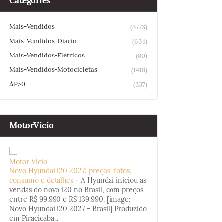
Categories
Mais-Vendidos
(3773)
Mais-Vendidos-Diario
(634)
Mais-Vendidos-Eletricos
(80)
Mais-Vendidos-Motocicletas
(1418)
ΔP>0
(337)
MotorVicio
Motor Vício
Novo Hyundai i20 2027: preços, fotos,
consumo e detalhes
-
A Hyundai iniciou as
vendas do novo i20 no Brasil, com preços
entre R$ 99.990 e R$ 139.990. [image:
Novo Hyundai i20 2027 - Brasil] Produzido
em Piracicaba...