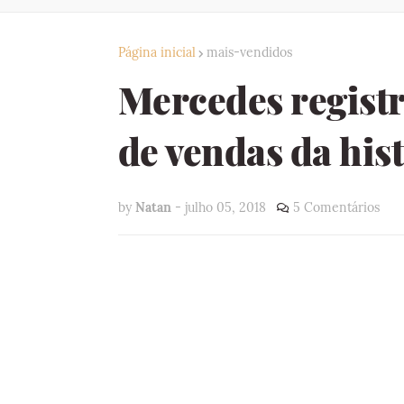
Página inicial
mais-vendidos
Mercedes regist
de vendas da his
by
Natan
-
julho 05, 2018
5 Comentários