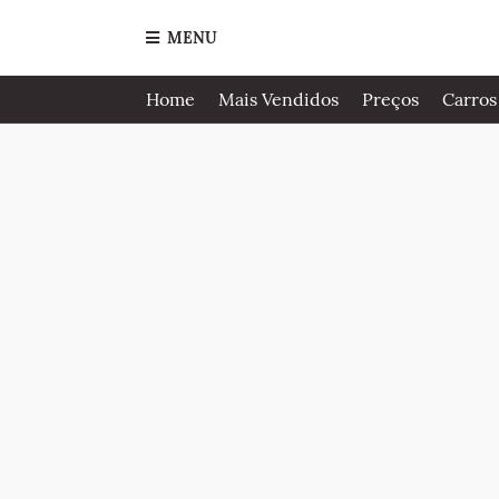
MENU
Home
Mais Vendidos
Preços
Carros