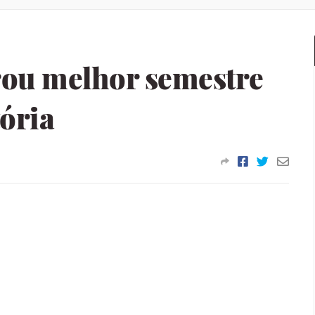
rou melhor semestre
tória