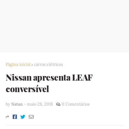
Página inicial
carros elétricos
Nissan apresenta LEAF
conversível
by
Natan
-
maio 28, 2018
0 Comentários