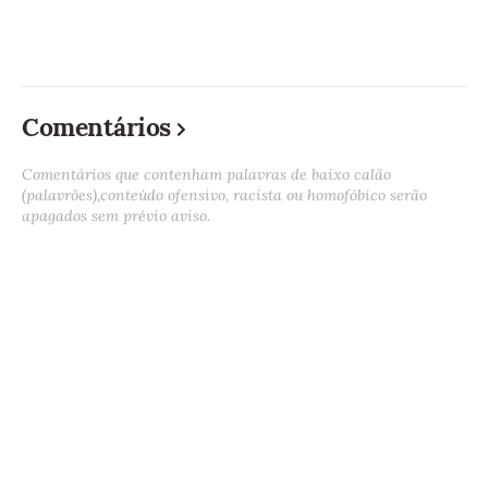
Comentários
Comentários que contenham palavras de baixo calão
(palavrões),conteúdo ofensivo, racista ou homofóbico serão
apagados sem prévio aviso.