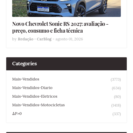
Novo Chevrolet Sonic RS 2027: avaliação -
preço, consumo e ficha técnica
by
Redação - CarBlog
-
agosto 01, 2026
Categories
Mais-Vendidos
(3773)
Mais-Vendidos-Diario
(634)
Mais-Vendidos-Eletricos
(80)
Mais-Vendidos-Motocicletas
(1418)
ΔP>0
(337)