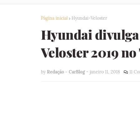
Página inicial
Hyundai-Veloster
Hyundai divulga 
Veloster 2019 no
by
Redação - CarBlog
-
janeiro 11, 2018
11 C