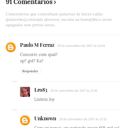
91 Comentários
Comentários que contenham palavras de baixo calão
(palavrões),conteúdo ofensivo, racista ou homofóbico serão
apagados sem prévio aviso.
Paulo M Ferraz
29 de novembro de 2017 às 21:04
Concorre com qual?
up? gol? Ka?
Responder
Lro83
29 de novembro de 2017 às 21:16
Lixônix Joy
Unknown
29 de novembro de 2017 às 21:32