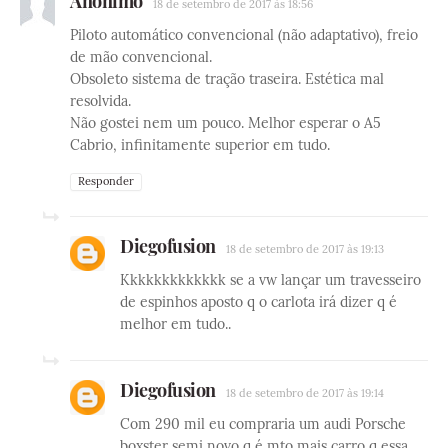
Anônimo
18 de setembro de 2017 às 18:56
Piloto automático convencional (não adaptativo), freio
de mão convencional.
Obsoleto sistema de tração traseira. Estética mal
resolvida.
Não gostei nem um pouco. Melhor esperar o A5
Cabrio, infinitamente superior em tudo.
Responder
Diegofusion
18 de setembro de 2017 às 19:13
Kkkkkkkkkkkkk se a vw lançar um travesseiro
de espinhos aposto q o carlota irá dizer q é
melhor em tudo..
Diegofusion
18 de setembro de 2017 às 19:14
Com 290 mil eu compraria um audi Porsche
boxster semi novo q é mto mais carro q essa