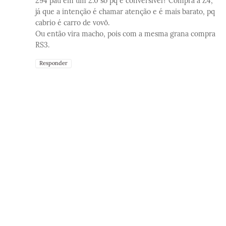
294 pau em um 2.0 só pq é conversível? Compra a Z4,
já que a intenção é chamar atenção e é mais barato, pq
cabrio é carro de vovô.
Ou então vira macho, pois com a mesma grana compra
RS3.
Responder