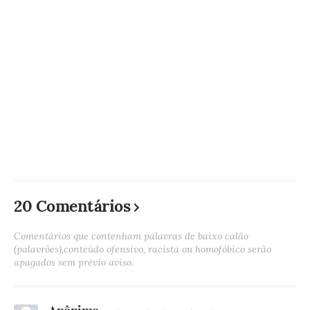
20 Comentários
Comentários que contenham palavras de baixo calão
(palavrões),conteúdo ofensivo, racista ou homofóbico serão
apagados sem prévio aviso.