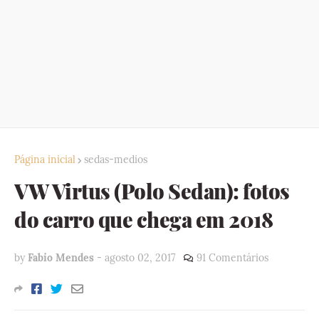
Página inicial
sedas-medios
VW Virtus (Polo Sedan): fotos
do carro que chega em 2018
by
Fabio Mendes
-
agosto 02, 2017
91 Comentários