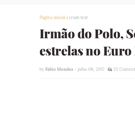
Página inicial
crash test
Irmão do Polo, S
estrelas no Eur
by
Fabio Mendes
-
julho 08, 2017
25 Coment