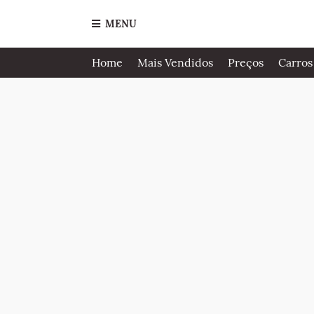
MENU
Home
Mais Vendidos
Preços
Carros