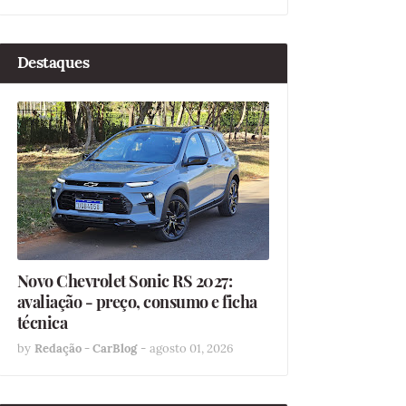
Destaques
Novo Chevrolet Sonic RS 2027:
avaliação - preço, consumo e ficha
técnica
by
Redação - CarBlog
-
agosto 01, 2026