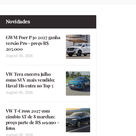
Novidades
GWM Poer P30 2027 ganha
versão Pro - preço R$
205.000
August 05, 2026
VW Tera encerra julho
como SUV mais vendido;
Haval H6 entra no Top 5
August 05, 2026
VW T-Cross 2027 com
câmbio AT de 8 marchas:
preço parte de R$ 119.990 -
fotos
August 05, 2026