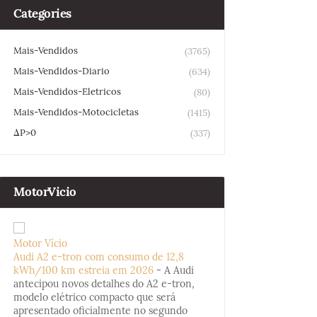
Categories
Mais-Vendidos
(3765)
Mais-Vendidos-Diario
(634)
Mais-Vendidos-Eletricos
(80)
Mais-Vendidos-Motocicletas
(1415)
ΔP>0
(337)
MotorVicio
Motor Vício
Audi A2 e-tron com consumo de 12,8
kWh/100 km estreia em 2026
-
A Audi
antecipou novos detalhes do A2 e-tron,
modelo elétrico compacto que será
apresentado oficialmente no segundo