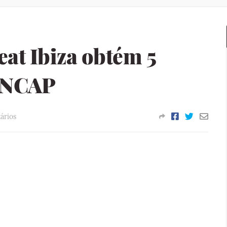
eat Ibiza obtém 5
o NCAP
ários