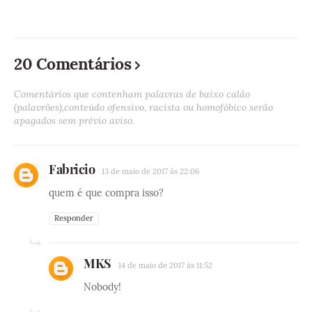
20 Comentários
Comentários que contenham palavras de baixo calão
(palavrões),conteúdo ofensivo, racista ou homofóbico serão
apagados sem prévio aviso.
Fabricio
13 de maio de 2017 às 22:06
quem é que compra isso?
Responder
MKS
14 de maio de 2017 às 11:52
Nobody!