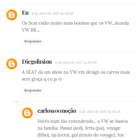
Eu
4 de abril de 2017 às 09:48
Os Seat estão muito mais bonitos que os VW...Acorda
VW BR....
Responder
Diegofusion
4 de abril de 2017 às 10:09
A SEAT dá um show na VW em design os carros mais
sem graça q eu ja vi
Responder
carlos100noção
4 de abril de 2017 às 10:24
Vocês num tão entendendo... a VW se baseia
na família: Passat (avô), Jetta (pai), voyage
(filho), up (neto), gol (irmão do voyage), fox