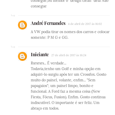
consegue,ou melhor o "design clean" dela Não
consegue
André Fernandes
4 de abril de 2017 às 16:02
A VW podia tirar os nomes dos carros e colocar
somente: P M G e GG.
Iniciante
27 de abril de 2017 às 16:24
Rsrsrsrs... É verdade...
Todavia,tenho um Golf e minha opção em
adquiri-lo surgiu após ter um Crossfox. Gosto
muito do painel, volante, enfim... "Sem
papagaios"; um painel limpo, bonito e
funcional. A Ford faz a mesma coisa (New
Fiesta, Fócus, Fusion). Enfim. Gosto continua
indiscutível. O importante é ser feliz. Um
abraço em todos.