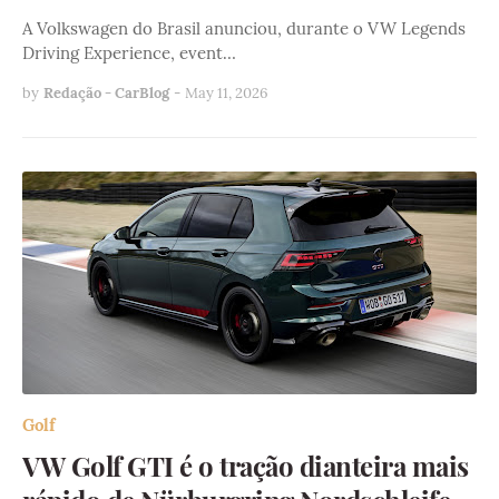
A Volkswagen do Brasil anunciou, durante o VW Legends
Driving Experience, event…
by
Redação - CarBlog
-
May 11, 2026
Golf
VW Golf GTI é o tração dianteira mais