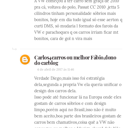
A VW começou a ter carro sem graça de 2010
pra cá, voltava do polo, Passat CC 2010 ,jetta 5
cilindros tinham personalidade sóbrios mais
bonitos, hoje em dia tudo igual só esse aerton q
curti DMS, só mudaria l formato dos farois da
VW e parachoques q os carros irriam ficar mt
bonitos, cara de gol n vira mais
Carlos4carros ou melhor Fábio,dono
do carblog
4 de abril de 2017 às 11:46
Verdade Diego,mais isso foi estratégia
dela,segunda a propria Vw ela queria unificar o
design dos carros dela.
Isso pode até funcionar lá na Europa onde eles
gostam de carros sóbrios e com design
limpo,porém aqui no Brasil,isso não é muito
bem aceito,boa parte dos brasileiros gostam de
carros bem chamativos,coisa quê a VW não