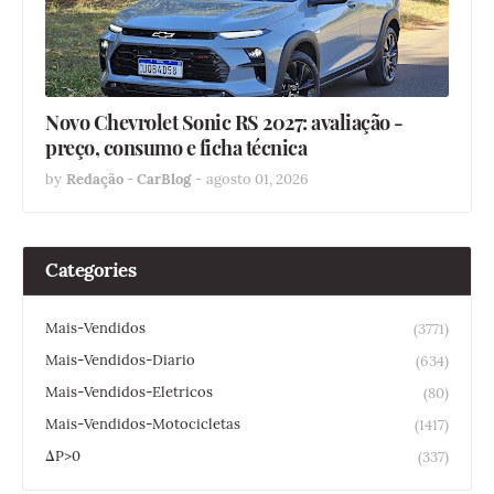
Novo Chevrolet Sonic RS 2027: avaliação -
preço, consumo e ficha técnica
by
Redação - CarBlog
-
agosto 01, 2026
Categories
Mais-Vendidos
(3771)
Mais-Vendidos-Diario
(634)
Mais-Vendidos-Eletricos
(80)
Mais-Vendidos-Motocicletas
(1417)
ΔP>0
(337)