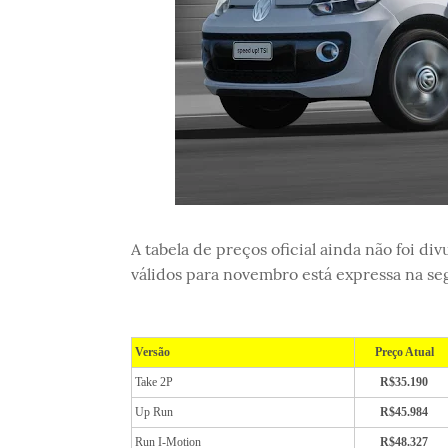
A tabela de preços oficial ainda não foi di
válidos para novembro está expressa na seg
Versão
Preço Atual
Take 2P
R$35.190
Up Run
R$45.984
Run I-Motion
R$48.327