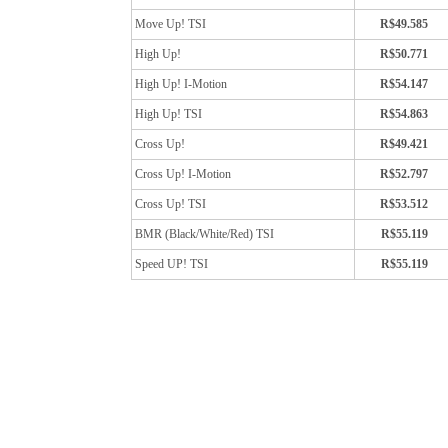
Move Up! TSI
R$49.585
High Up!
R$50.771
High Up! I-Motion
R$54.147
High Up! TSI
R$54.863
Cross Up!
R$49.421
Cross Up! I-Motion
R$52.797
Cross Up! TSI
R$53.512
BMR (Black/White/Red) TSI
R$55.119
Speed UP! TSI
R$55.119