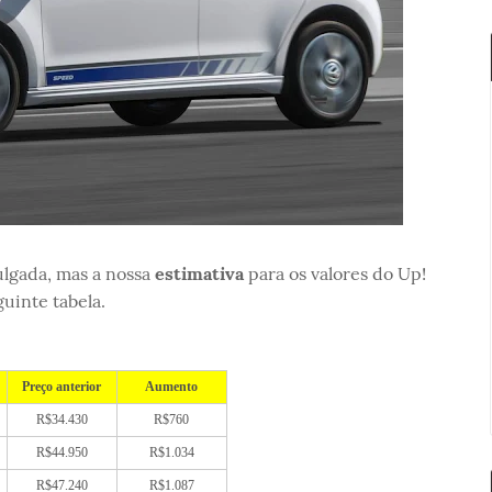
vulgada, mas a nossa
estimativa
para os valores do Up!
uinte tabela.
Preço anterior
Aumento
R$34.430
R$760
R$44.950
R$1.034
R$47.240
R$1.087