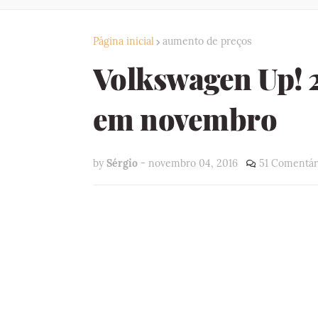
Página inicial
aumento de preços
Volkswagen Up! 2
em novembro
by
Sérgio
-
novembro 04, 2016
51 Comentár