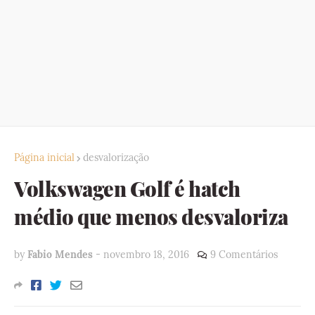
Página inicial
desvalorização
Volkswagen Golf é hatch
médio que menos desvaloriza
by
Fabio Mendes
-
novembro 18, 2016
9 Comentários