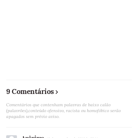
9 Comentários
Comentários que contenham palavras de baixo calão
(palavrões),conteúdo ofensivo, racista ou homofóbico serão
apagados sem prévio aviso.
Anônimo