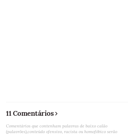
11 Comentários
Comentários que contenham palavras de baixo calão
(palavrões),conteúdo ofensivo, racista ou homofóbico serão