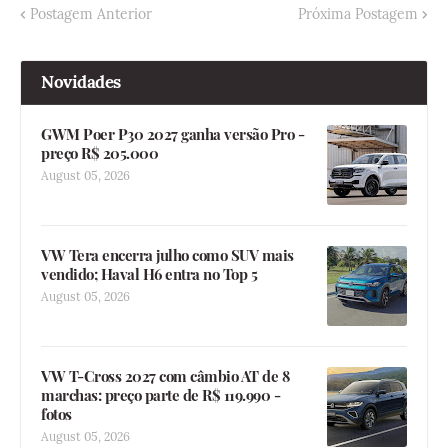
Postagem Anterior
Próxima Postagem
Novidades
GWM Poer P30 2027 ganha versão Pro -
preço R$ 205.000
August 05, 2026
VW Tera encerra julho como SUV mais
vendido; Haval H6 entra no Top 5
August 05, 2026
VW T-Cross 2027 com câmbio AT de 8
marchas: preço parte de R$ 119.990 -
fotos
August 05, 2026