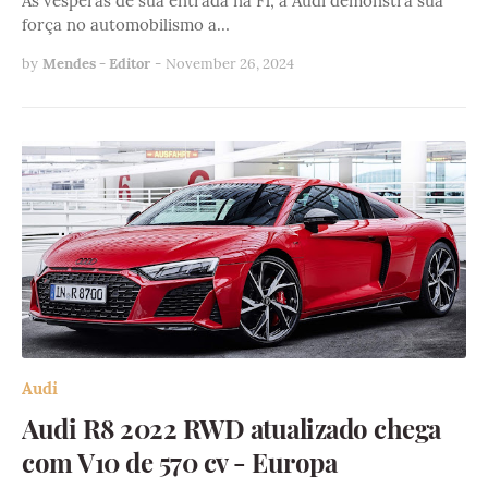
Às vésperas de sua entrada na F1, a Audi demonstra sua
força no automobilismo a…
by
Mendes - Editor
-
November 26, 2024
Audi
Audi R8 2022 RWD atualizado chega
com V10 de 570 cv - Europa