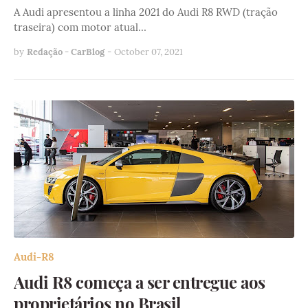
A Audi apresentou a linha 2021 do Audi R8 RWD (tração
traseira) com motor atual…
by
Redação - CarBlog
-
October 07, 2021
Audi-R8
Audi R8 começa a ser entregue aos
proprietários no Brasil