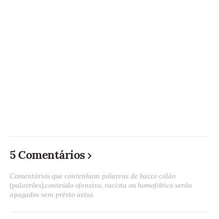
5 Comentários
Comentários que contenham palavras de baixo calão
(palavrões),conteúdo ofensivo, racista ou homofóbico serão
apagados sem prévio aviso.