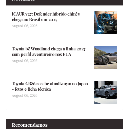
iCAUR v27: Defender híbrido chinês
chega ao Brasil em 2027
August 06, 2026
Toyota bZ Woodland chega à linha 2027
com perfil aventureiro nos EUA
August 06, 2026
Toyota GR86 recebe atualização no Japão
- fotos e ficha técnica
August 06, 2026
Recomendamos