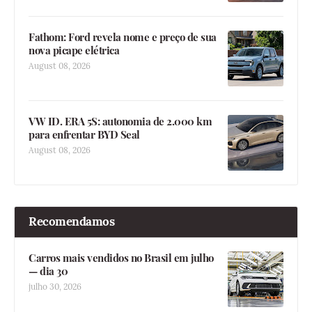
Fathom: Ford revela nome e preço de sua
nova picape elétrica
August 08, 2026
VW ID. ERA 5S: autonomia de 2.000 km
para enfrentar BYD Seal
August 08, 2026
Recomendamos
Carros mais vendidos no Brasil em julho
— dia 30
julho 30, 2026