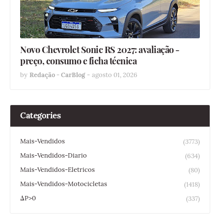
Novo Chevrolet Sonic RS 2027: avaliação -
preço, consumo e ficha técnica
by
Redação - CarBlog
-
agosto 01, 2026
Categories
Mais-Vendidos
(3773)
Mais-Vendidos-Diario
(634)
Mais-Vendidos-Eletricos
(80)
Mais-Vendidos-Motocicletas
(1418)
ΔP>0
(337)