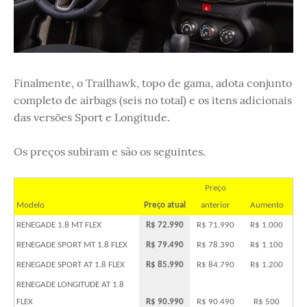
Finalmente, o Trailhawk, topo de gama, adota conjunto
completo de airbags (seis no total) e os itens adicionais
das versões Sport e Longitude.
Os preços subiram e são os seguintes.
Preço
Modelo
Preço atual
anterior
Aumento
RENEGADE 1.8 MT FLEX
R$ 72.990
R$ 71.990
R$ 1.000
RENEGADE SPORT MT 1.8 FLEX
R$ 79.490
R$ 78.390
R$ 1.100
RENEGADE SPORT AT 1.8 FLEX
R$ 85.990
R$ 84.790
R$ 1.200
RENEGADE LONGITUDE AT 1.8
FLEX
R$ 90.990
R$ 90.490
R$ 500