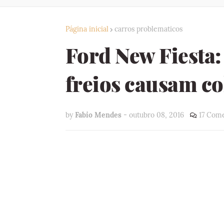
Página inicial
carros problematicos
Ford New Fiesta:
freios causam co
by
Fabio Mendes
-
outubro 08, 2016
17 Come