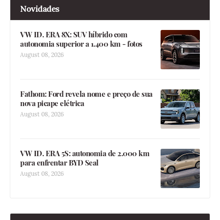
Novidades
VW ID. ERA 8X: SUV híbrido com
autonomia superior a 1.400 km - fotos
August 08, 2026
Fathom: Ford revela nome e preço de sua
nova picape elétrica
August 08, 2026
VW ID. ERA 5S: autonomia de 2.000 km
para enfrentar BYD Seal
August 08, 2026