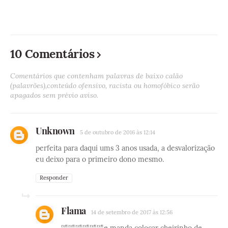
10 Comentários
Comentários que contenham palavras de baixo calão
(palavrões),conteúdo ofensivo, racista ou homofóbico serão
apagados sem prévio aviso.
Unknown
5 de outubro de 2016 às 12:14
perfeita para daqui ums 3 anos usada, a desvalorização
eu deixo para o primeiro dono mesmo.
Responder
Flama
14 de setembro de 2017 às 12:56
🤣🤣🤣🤣🤣🤣e manda colocar cheirinho de