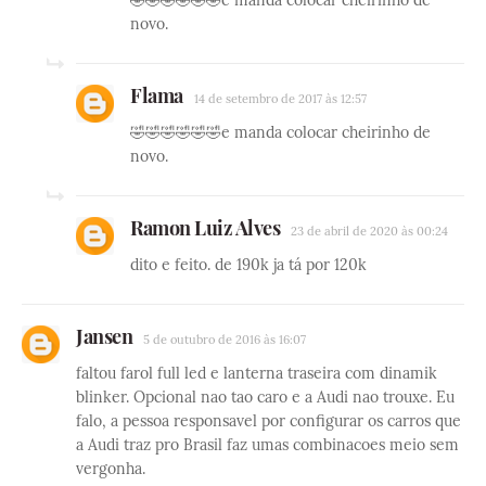
novo.
Flama
14 de setembro de 2017 às 12:57
🤣🤣🤣🤣🤣🤣e manda colocar cheirinho de
novo.
Ramon Luiz Alves
23 de abril de 2020 às 00:24
dito e feito. de 190k ja tá por 120k
Jansen
5 de outubro de 2016 às 16:07
faltou farol full led e lanterna traseira com dinamik
blinker. Opcional nao tao caro e a Audi nao trouxe. Eu
falo, a pessoa responsavel por configurar os carros que
a Audi traz pro Brasil faz umas combinacoes meio sem
vergonha.