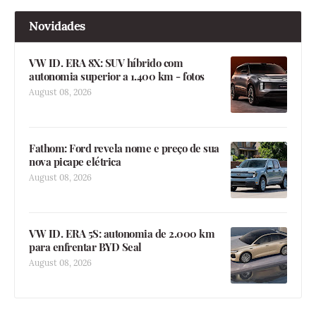
Novidades
VW ID. ERA 8X: SUV híbrido com
autonomia superior a 1.400 km - fotos
August 08, 2026
Fathom: Ford revela nome e preço de sua
nova picape elétrica
August 08, 2026
VW ID. ERA 5S: autonomia de 2.000 km
para enfrentar BYD Seal
August 08, 2026