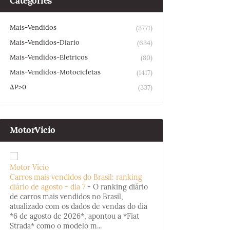
Categories
Mais-Vendidos
(3771)
Mais-Vendidos-Diario
(634)
Mais-Vendidos-Eletricos
(80)
Mais-Vendidos-Motocicletas
(1417)
ΔP>0
(337)
MotorVicio
Motor Vício
Carros mais vendidos do Brasil: ranking
diário de agosto - dia 7
-
O ranking diário
de carros mais vendidos no Brasil,
atualizado com os dados de vendas do dia
*6 de agosto de 2026*, apontou a *Fiat
Strada* como o modelo m...