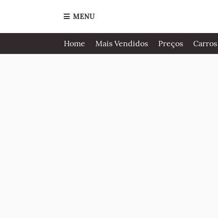
MENU
Home
Mais Vendidos
Preços
Carros