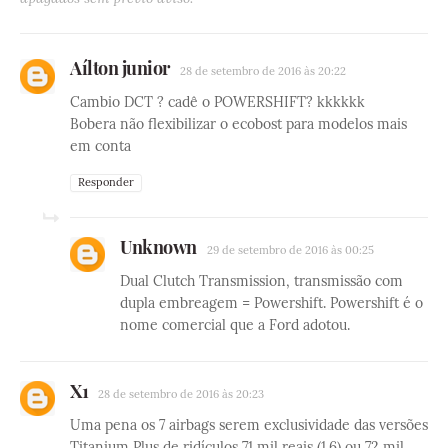
Aílton junior
28 de setembro de 2016 às 20:22
Cambio DCT ? cadê o POWERSHIFT? kkkkkk
Bobera não flexibilizar o ecobost para modelos mais
em conta
Responder
Unknown
29 de setembro de 2016 às 00:25
Dual Clutch Transmission, transmissão com
dupla embreagem = Powershift. Powershift é o
nome comercial que a Ford adotou.
X1
28 de setembro de 2016 às 20:23
Uma pena os 7 airbags serem exclusividade das versões
Titanium Plus de ridículos 71 mil reais (1.6) ou 72 mil