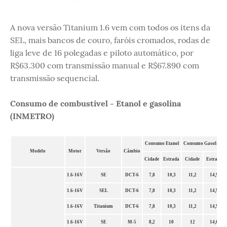
A nova versão Titanium 1.6 vem com todos os itens da
SEL, mais bancos de couro, faróis cromados, rodas de
liga leve de 16 polegadas e piloto automático, por
R$63.300 com transmissão manual e R$67.890 com
transmissão sequencial.
Consumo de combustível - Etanol e gasolina
(INMETRO)
Consumo Etanol
Consumo Gasolina
Modelo
Motor
Versão
Câmbio
Cidade
Estrada
Cidade
Estrada
1.6-16V
SE
DCT-6
7,8
10,3
11,2
14,9
1.6-16V
SEL
DCT-6
7,8
10,3
11,2
14,9
1.6-16V
Titanium
DCT-6
7,8
10,3
11,2
14,9
1.6-16V
SE
M-5
8,2
10
12
14,6