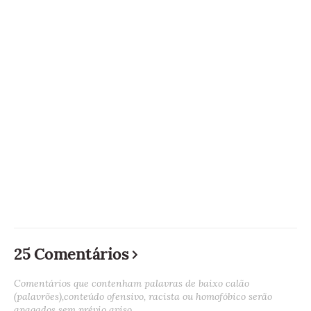
25 Comentários
Comentários que contenham palavras de baixo calão
(palavrões),conteúdo ofensivo, racista ou homofóbico serão
apagados sem prévio aviso.