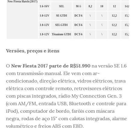
New Fiesta Hatch (2017)
1.6-16V
SEL
M-5
8,2
10
12
14,6
1.0-12V
SE GTDI
DCT-6
\
\
12,2
15,3
1.0-12V
SEL GTDI
DCT-6
\
\
12,2
15,3
1.0-12V
Titanium GTDI
DCT-6
\
\
12,2
15,3
Versões, preços e itens
O
New Fiesta 2017 parte de R$51.990
na versão SE 1.6
com transmissão manual. Ele vem com ar-
condicionado, direção elétrica, vidros elétricos, trava
elétrica com controle remoto, retrovisores elétricos
com piscas integrados, rádio My Connection Gen. 3
(com AM/FM, entrada USB, Bluetooth e controle para
iPod), computador de bordo, faróis com máscara
negra, rodas de aço 15" com calotas integradas, alarme
volumétrico e freios ABS com EBD.