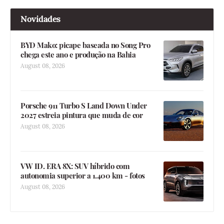
Novidades
BYD Mako: picape baseada no Song Pro
chega este ano e produção na Bahia
August 08, 2026
Porsche 911 Turbo S Land Down Under
2027 estreia pintura que muda de cor
August 08, 2026
VW ID. ERA 8X: SUV híbrido com
autonomia superior a 1.400 km - fotos
August 08, 2026