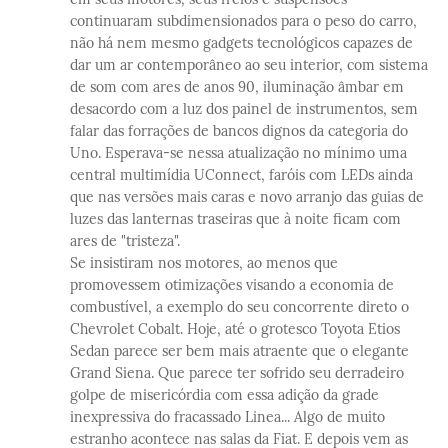
continuaram subdimensionados para o peso do carro,
não há nem mesmo gadgets tecnológicos capazes de
dar um ar contemporâneo ao seu interior, com sistema
de som com ares de anos 90, iluminação âmbar em
desacordo com a luz dos painel de instrumentos, sem
falar das forrações de bancos dignos da categoria do
Uno. Esperava-se nessa atualização no mínimo uma
central multimídia UConnect, faróis com LEDs ainda
que nas versões mais caras e novo arranjo das guias de
luzes das lanternas traseiras que à noite ficam com
ares de "tristeza".
Se insistiram nos motores, ao menos que
promovessem otimizações visando a economia de
combustível, a exemplo do seu concorrente direto o
Chevrolet Cobalt. Hoje, até o grotesco Toyota Etios
Sedan parece ser bem mais atraente que o elegante
Grand Siena. Que parece ter sofrido seu derradeiro
golpe de misericórdia com essa adição da grade
inexpressiva do fracassado Linea... Algo de muito
estranho acontece nas salas da Fiat. E depois vem as