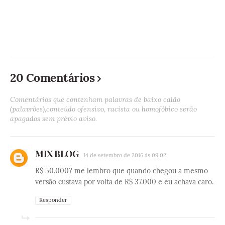
20 Comentários
Comentários que contenham palavras de baixo calão
(palavrões),conteúdo ofensivo, racista ou homofóbico serão
apagados sem prévio aviso.
MIX BLOG
14 de setembro de 2016 às 09:02
R$ 50.000? me lembro que quando chegou a mesmo
versão custava por volta de R$ 37.000 e eu achava caro.
Responder