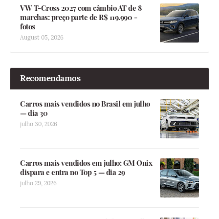
VW T-Cross 2027 com câmbio AT de 8
marchas: preço parte de R$ 119.990 -
fotos
August 05, 2026
Recomendamos
Carros mais vendidos no Brasil em julho
— dia 30
julho 30, 2026
Carros mais vendidos em julho: GM Onix
dispara e entra no Top 5 — dia 29
julho 29, 2026