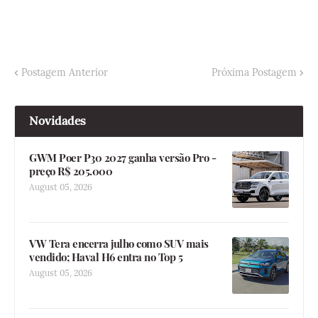
Postagem Anterior
Próxima Postagem
Novidades
GWM Poer P30 2027 ganha versão Pro -
preço R$ 205.000
August 05, 2026
VW Tera encerra julho como SUV mais
vendido; Haval H6 entra no Top 5
August 05, 2026