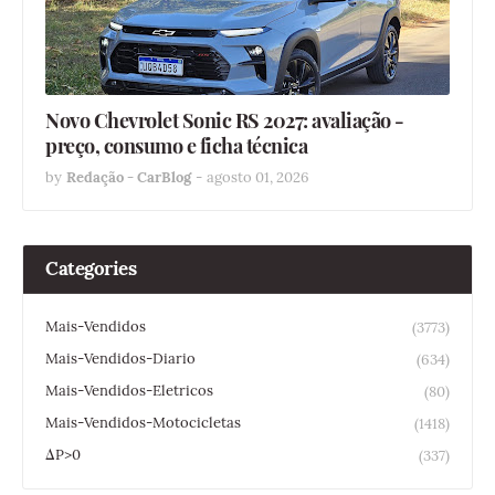
Novo Chevrolet Sonic RS 2027: avaliação -
preço, consumo e ficha técnica
by
Redação - CarBlog
-
agosto 01, 2026
Categories
Mais-Vendidos
(3773)
Mais-Vendidos-Diario
(634)
Mais-Vendidos-Eletricos
(80)
Mais-Vendidos-Motocicletas
(1418)
ΔP>0
(337)