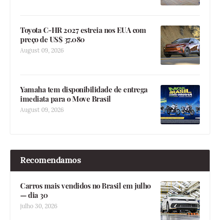
Toyota C-HR 2027 estreia nos EUA com
preço de US$ 37.080
August 09, 2026
Yamaha tem disponibilidade de entrega
imediata para o Move Brasil
August 09, 2026
Recomendamos
Carros mais vendidos no Brasil em julho
— dia 30
julho 30, 2026