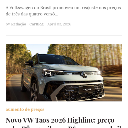
A Volkswagen do Brasil promoveu um reajuste nos preços
de três das quatro versõ…
by
Redação - CarBlog
-
April 03, 2026
aumento de preços
Novo VW Taos 2026 Highline: preço