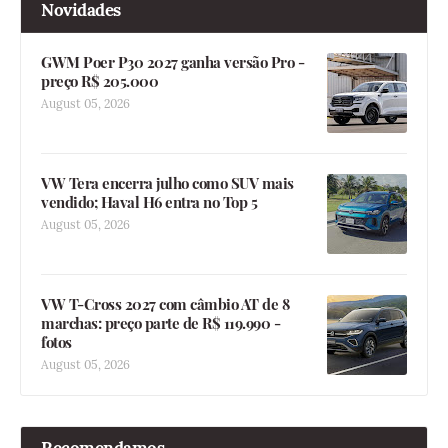
Novidades
GWM Poer P30 2027 ganha versão Pro -
preço R$ 205.000
August 05, 2026
VW Tera encerra julho como SUV mais
vendido; Haval H6 entra no Top 5
August 05, 2026
VW T-Cross 2027 com câmbio AT de 8
marchas: preço parte de R$ 119.990 -
fotos
August 05, 2026