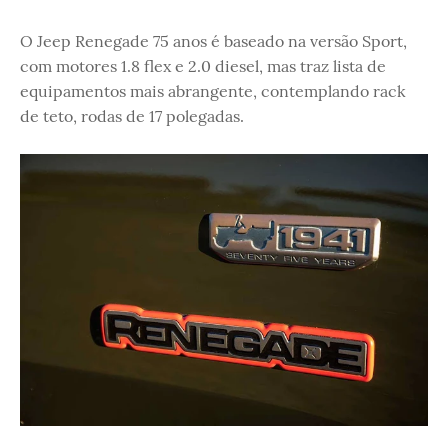
O Jeep Renegade 75 anos é baseado na versão Sport,
com motores 1.8 flex e 2.0 diesel, mas traz lista de
equipamentos mais abrangente, contemplando rack
de teto, rodas de 17 polegadas.