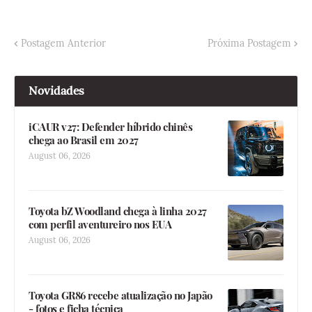
Postagem Anterior
Próxima Postagem
Novidades
iCAUR v27: Defender híbrido chinês
chega ao Brasil em 2027
August 06, 2026
Toyota bZ Woodland chega à linha 2027
com perfil aventureiro nos EUA
August 06, 2026
Toyota GR86 recebe atualização no Japão
- fotos e ficha técnica