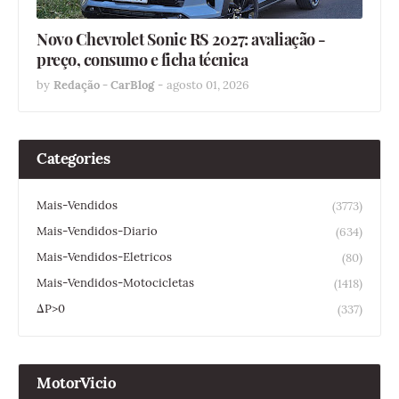
Novo Chevrolet Sonic RS 2027: avaliação -
preço, consumo e ficha técnica
by
Redação - CarBlog
-
agosto 01, 2026
Categories
Mais-Vendidos
(3773)
Mais-Vendidos-Diario
(634)
Mais-Vendidos-Eletricos
(80)
Mais-Vendidos-Motocicletas
(1418)
ΔP>0
(337)
MotorVicio