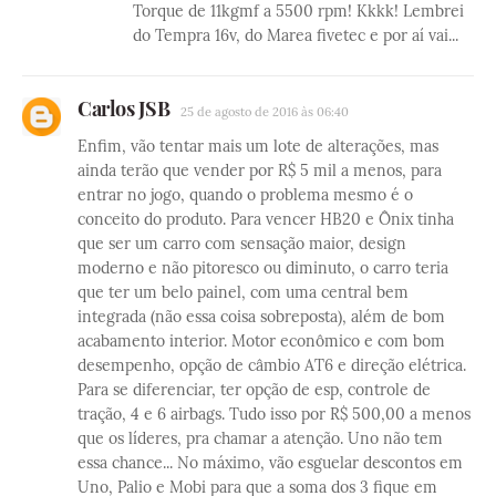
Torque de 11kgmf a 5500 rpm! Kkkk! Lembrei
do Tempra 16v, do Marea fivetec e por aí vai...
Carlos JSB
25 de agosto de 2016 às 06:40
Enfim, vão tentar mais um lote de alterações, mas
ainda terão que vender por R$ 5 mil a menos, para
entrar no jogo, quando o problema mesmo é o
conceito do produto. Para vencer HB20 e Ônix tinha
que ser um carro com sensação maior, design
moderno e não pitoresco ou diminuto, o carro teria
que ter um belo painel, com uma central bem
integrada (não essa coisa sobreposta), além de bom
acabamento interior. Motor econômico e com bom
desempenho, opção de câmbio AT6 e direção elétrica.
Para se diferenciar, ter opção de esp, controle de
tração, 4 e 6 airbags. Tudo isso por R$ 500,00 a menos
que os líderes, pra chamar a atenção. Uno não tem
essa chance... No máximo, vão esguelar descontos em
Uno, Palio e Mobi para que a soma dos 3 fique em