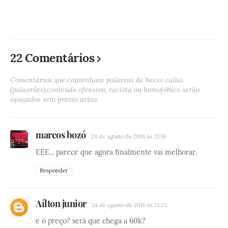
22 Comentários
Comentários que contenham palavras de baixo calão
(palavrões),conteúdo ofensivo, racista ou homofóbico serão
apagados sem prévio aviso.
marcos bozó
24 de agosto de 2016 às 21:19
EEE... parece que agora finalmente vai melhorar.
Responder
Aílton junior
24 de agosto de 2016 às 21:23
e o preço? será que chega a 60k?