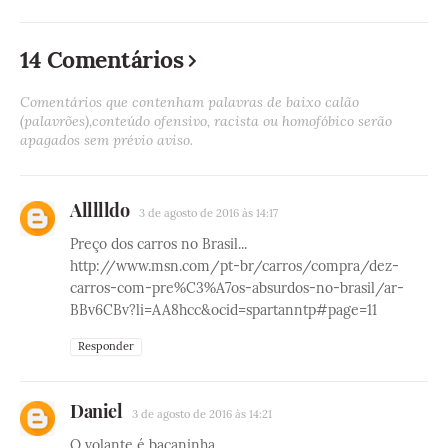
14 Comentários
Comentários que contenham palavras de baixo calão
(palavrões),conteúdo ofensivo, racista ou homofóbico serão
apagados sem prévio aviso.
Allllldo
3 de agosto de 2016 às 14:17
Preço dos carros no Brasil...
http://www.msn.com/pt-br/carros/compra/dez-
carros-com-pre%C3%A7os-absurdos-no-brasil/ar-
BBv6CBv?li=AA8hcc&ocid=spartanntp#page=11
Responder
Daniel
3 de agosto de 2016 às 14:21
O volante é bacaninha...