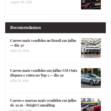
August 06, 2026
Recomendamos
Carros mais vendidos no Brasil em julho
— dia 30
julho 30, 2026
Carros mais vendidos em julho: GM Onix
dispara e entra no Top 5 — dia 29
julho 29, 2026
Carros e marcas mais vendidos em julho
de 2026 - Bright Consulting
agosto 03, 2026