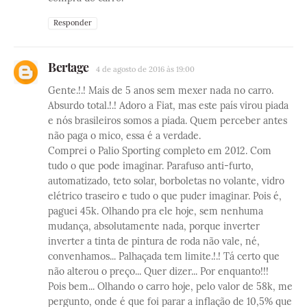
Responder
Bertage
4 de agosto de 2016 às 19:00
Gente.!.! Mais de 5 anos sem mexer nada no carro.
Absurdo total.!.! Adoro a Fiat, mas este país virou piada
e nós brasileiros somos a piada. Quem perceber antes
não paga o mico, essa é a verdade.
Comprei o Palio Sporting completo em 2012. Com
tudo o que pode imaginar. Parafuso anti-furto,
automatizado, teto solar, borboletas no volante, vidro
elétrico traseiro e tudo o que puder imaginar. Pois é,
paguei 45k. Olhando pra ele hoje, sem nenhuma
mudança, absolutamente nada, porque inverter
inverter a tinta de pintura de roda não vale, né,
convenhamos... Palhaçada tem limite.!.! Tá certo que
não alterou o preço... Quer dizer... Por enquanto!!!
Pois bem... Olhando o carro hoje, pelo valor de 58k, me
pergunto, onde é que foi parar a inflação de 10,5% que