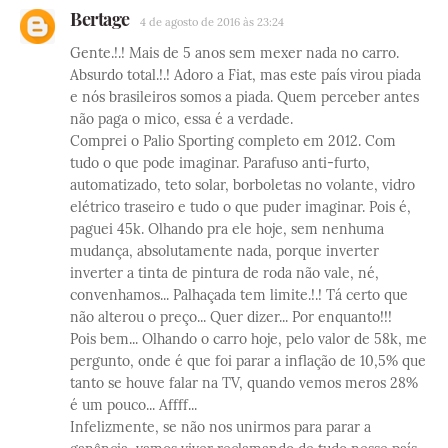
Bertage
4 de agosto de 2016 às 23:24
Gente.!.! Mais de 5 anos sem mexer nada no carro.
Absurdo total.!.! Adoro a Fiat, mas este país virou piada
e nós brasileiros somos a piada. Quem perceber antes
não paga o mico, essa é a verdade.
Comprei o Palio Sporting completo em 2012. Com
tudo o que pode imaginar. Parafuso anti-furto,
automatizado, teto solar, borboletas no volante, vidro
elétrico traseiro e tudo o que puder imaginar. Pois é,
paguei 45k. Olhando pra ele hoje, sem nenhuma
mudança, absolutamente nada, porque inverter
inverter a tinta de pintura de roda não vale, né,
convenhamos... Palhaçada tem limite.!.! Tá certo que
não alterou o preço... Quer dizer... Por enquanto!!!
Pois bem... Olhando o carro hoje, pelo valor de 58k, me
pergunto, onde é que foi parar a inflação de 10,5% que
tanto se houve falar na TV, quando vemos meros 28%
é um pouco... Affff...
Infelizmente, se não nos unirmos para parar a