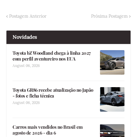
Postagem Anterior
Próxima Postagem
Novidades
Toyota bZ Woodland chega à linha 2027
com perfil aventureiro nos EUA
August 06, 2026
Toyota GR86 recebe atualização no Japão
- fotos e ficha técnica
August 06, 2026
Carros mais vendidos no Brasil em
agosto de 2026 - dia 6