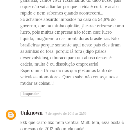
ganância, vamos viver reclamando de tudo nesse país
o que não vai adiantar por que a vida é curta e acaba
rápido e nem sabemos quando acontecerá...
Se achamos absurdo impostos na casa de 54,8% do
governo, que na minha opinião, já caracteriza-se como
lucro, pois muitas empresas não têem esse lucro
líquido, imaginem o das montadoras brasileiras. Falo
brasileiras porque somente aqui neste país eles tiram
as asinhas de fora, porque lá fora ( digo países
desenvolvidos), o buraco para um abuso desses é
cadeia, multa é ou dissolução empresarial.
Espero uma União de nós que gostamos tanto de
veículos automotores. Quem sabe não começamos a
mudar as coisas.!.!
Responder
Unknown
7 de agosto de 2016 às 21:53
kkk que carro lixo nem Central Multi tem, essa bosta é
o mesmo de 2012 não muda nada!