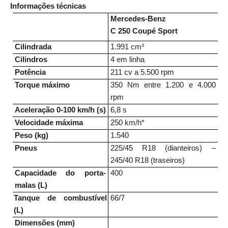
Informações técnicas
Mercedes-Benz
C 250 Coupé Sport
Cilindrada
1.991 cm³
Cilindros
4 em linha
Potência
211 cv a 5.500 rpm
Torque máximo
350 Nm entre 1.200 e 4.000
rpm
Aceleração 0-100 km/h (s)
6,8 s
Velocidade máxima
250 km/h*
Peso (kg)
1.540
Pneus
225/45 R18 (dianteiros) –
245/40 R18 (traseiros)
Capacidade do porta-
400
malas (L)
Tanque de combustível
66/7
(L)
Dimensões (mm)