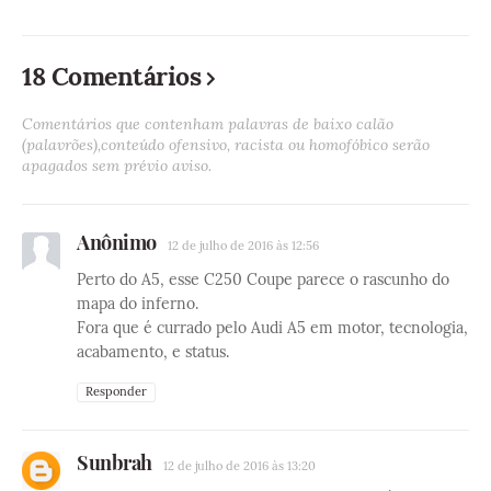
18 Comentários
Comentários que contenham palavras de baixo calão
(palavrões),conteúdo ofensivo, racista ou homofóbico serão
apagados sem prévio aviso.
Anônimo
12 de julho de 2016 às 12:56
Perto do A5, esse C250 Coupe parece o rascunho do
mapa do inferno.
Fora que é currado pelo Audi A5 em motor, tecnologia,
acabamento, e status.
Responder
Sunbrah
12 de julho de 2016 às 13:20