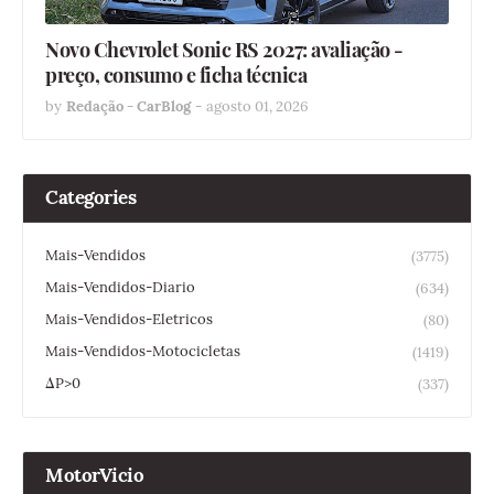
Novo Chevrolet Sonic RS 2027: avaliação -
preço, consumo e ficha técnica
by
Redação - CarBlog
-
agosto 01, 2026
Categories
Mais-Vendidos
(3775)
Mais-Vendidos-Diario
(634)
Mais-Vendidos-Eletricos
(80)
Mais-Vendidos-Motocicletas
(1419)
ΔP>0
(337)
MotorVicio