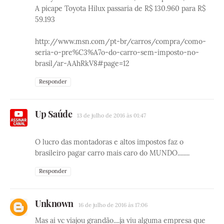
A picape Toyota Hilux passaria de R$ 130.960 para R$
59.193
http://www.msn.com/pt-br/carros/compra/como-
seria-o-pre%C3%A7o-do-carro-sem-imposto-no-
brasil/ar-AAhRkV8#page=12
Responder
Up Saúde
13 de julho de 2016 às 01:47
O lucro das montadoras e altos impostos faz o
brasileiro pagar carro mais caro do MUNDO........
Responder
Unknown
16 de julho de 2016 às 17:06
Mas ai vc viajou grandão....ja viu alguma empresa que