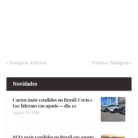
Postagem Anterior
Próxima Postagem
Novidades
Carros mais vendidos no Brasil: Creta e
I20 lideram em agosto — dia 10
August 10, 2026
SUVs mais vendidos no Brasil em agosto