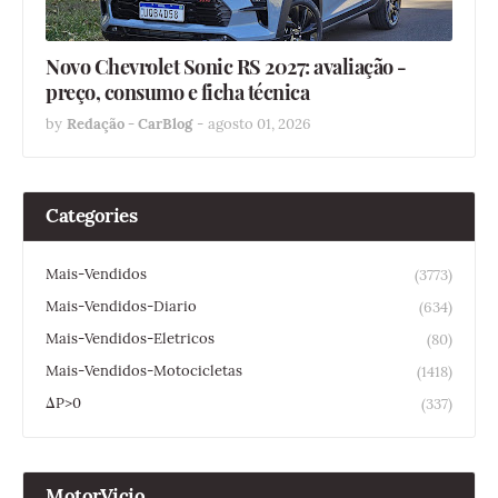
Novo Chevrolet Sonic RS 2027: avaliação -
preço, consumo e ficha técnica
by
Redação - CarBlog
-
agosto 01, 2026
Categories
Mais-Vendidos
(3773)
Mais-Vendidos-Diario
(634)
Mais-Vendidos-Eletricos
(80)
Mais-Vendidos-Motocicletas
(1418)
ΔP>0
(337)
MotorVicio