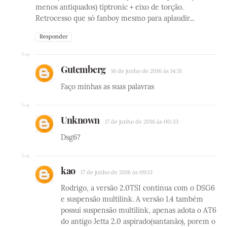
menos antiquados) tiptronic + eixo de torção.
Retrocesso que só fanboy mesmo para aplaudir...
Responder
Gutemberg
16 de junho de 2016 às 14:31
Faço minhas as suas palavras
Unknown
17 de junho de 2016 às 00:33
Dsg6?
kao
17 de junho de 2016 às 09:13
Rodrigo, a versão 2.0TSI continua com o DSG6
e suspensão multilink. A versão 1.4 também
possui suspensão multilink, apenas adota o AT6
do antigo Jetta 2.0 aspirado(santanão), porem o