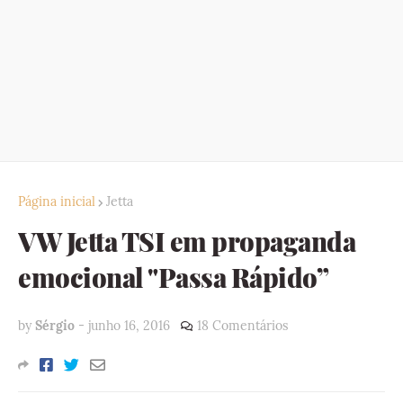
Página inicial
Jetta
VW Jetta TSI em propaganda
emocional "Passa Rápido”
by
Sérgio
-
junho 16, 2016
18 Comentários